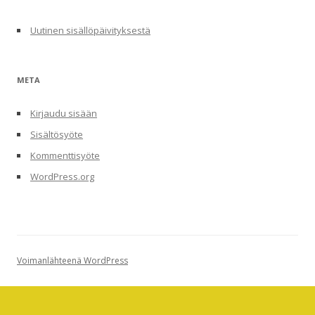
Uutinen sisällöpäivityksestä
META
Kirjaudu sisään
Sisältösyöte
Kommenttisyöte
WordPress.org
Voimanlähteenä WordPress