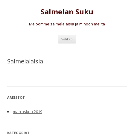
Salmelan Suku
Me oomme salmelalaisia ja minoon meiltä
Siirry
Valikko
sisältöön
Salmelalaisia
ARKISTOT
marraskuu 2019
KATEGORIAT