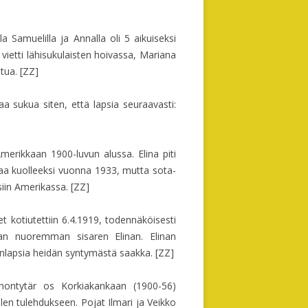
a Samuelilla ja Annalla oli 5 aikuiseksi
vietti lähisukulaisten hoivassa, Mariana
tua. [ZZ]
aa sukua siten, että lapsia seuraavasti:
erikkaan 1900-luvun alussa. Elina piti
tetaa kuolleeksi vuonna 1933, mutta sota-
siin Amerikassa. [ZZ]
 kotiutettiin 6.4.1919, todennäköisesti
anan nuoremman sisaren Elinan. Elinan
enlapsia heidän syntymästä saakka. [ZZ]
hontytär os Korkiakankaan (1900-56)
n tulehdukseen. Pojat Ilmari ja Veikko