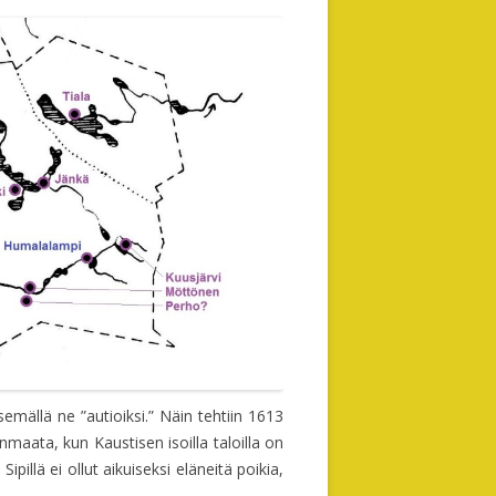
HANNU (1933-2014), SALMELAN
KO JA
AAPRAMI MATINP. (1859-1930)
JALKAPALLOTÄHTI
ANTTI J. ERKINPOIKA (1874-1944)
LÄKERRAN
ANTTI ELIAANPOIKA (1876-1936)
43)
AVETAN
JUHA (1880-1952) JA ATELIINA
)
LEANDER (1882-1936)
44
KASPERI (1885-1965) JA FIINA
NEN
SANDFRED (1889-1952) JA RAUHA
MARTTI (1912-80) JA LAINE
US JA
TAITO (1918-2003) JA LAINA
semällä ne ”autioiksi.” Näin tehtiin 1613
TALKOOT
nmaata, kun Kaustisen isoilla taloilla on
ESKO (1949-93) JA LEENA
Sipillä ei ollut aikuiseksi eläneitä poikia,
TERO PAAVONPOIKA