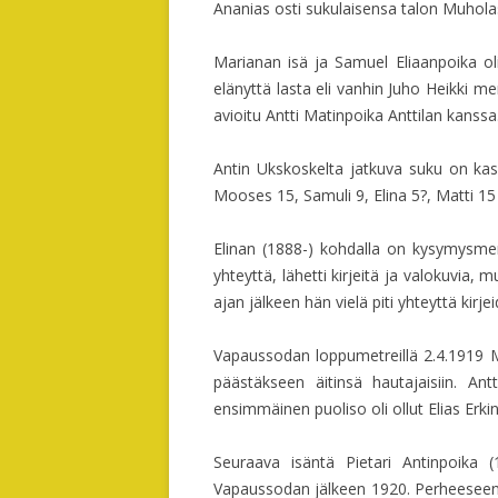
Ananias osti sukulaisensa talon Muholas
Marianan isä ja Samuel Eliaanpoika oli 
elänyttä lasta eli vanhin Juho Heikki m
avioitu Antti Matinpoika Anttilan kanssa.
Antin Ukskoskelta jatkuva suku on kasva
Mooses 15, Samuli 9, Elina 5?, Matti 15 
Elinan (1888-) kohdalla on kysymysmer
yhteyttä, lähetti kirjeitä ja valokuvia,
ajan jälkeen hän vielä piti yhteyttä ki
Vapaussodan loppumetreillä 2.4.1919 Ma
päästäkseen äitinsä hautajaisiin. An
ensimmäinen puoliso oli ollut Elias Erk
Seuraava isäntä Pietari Antinpoika
Vapaussodan jälkeen 1920. Perheeseen 