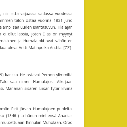
la, niin että vajaassa sadassa vuodessa
alammen talon ostaa vuonna 1831 Juho
USSA
lampi saa uuden isäntäsuvun. Tila ajan
a ei ollut lapsia, joten Elias on myynyt
Hämäläinen ja Humalajoki ovat vähän eri
A
kua oleva Antti Matinpoika Anttila. [ZZ]
TA
9) kanssa. He ostavat Perhon ylimmiltä
. Talo saa nimen Humalajoki. Alkujaan
 Marianan sisaren Liisan tytär Elviina
UNNON
mmän Pirttijärven Humalajoen puolelta.
sko (1846-) ja hänen miehensä Ananias
e muutettuaan Kinnulan Muholaan. Orpo