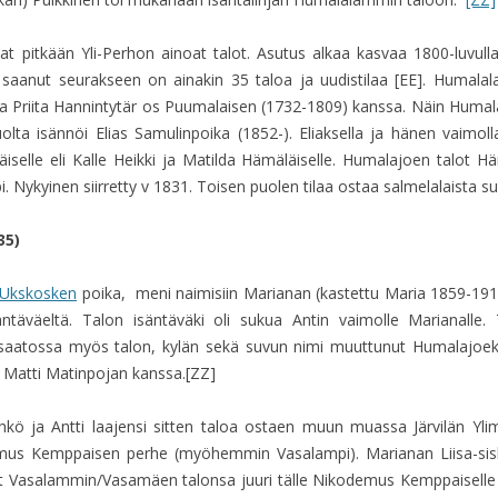
IKKUNOIDEN KIMPUSSA
SALMELAN HAUTAUSMAA
at pitkään Yli-Perhon ainoat talot. Asutus alkaa kasvaa 1800-luvul
PÄIVÄ 9: 2013-09-04
saanut seurakseen on ainakin 35 taloa ja uudistilaa [EE]. Humal
IKKUNANKARMIEN KIMP
a Priita Hannintytär os Puumalaisen (1732-1809) kanssa. Näin Humala
olta isännöi Elias Samulinpoika (1852-). Eliaksella ja hänen vaimoll
PÄIVÄ 5-6:
äläiselle eli Kalle Heikki ja Matilda Hämäläiselle. Humalajoen talot 
PUNAMULTAMAALAUST
 Nykyinen siirretty v 1831. Toisen puolen tilaa ostaa salmelalaista su
PÄIVÄ 3-4: 2013-08-16
PUNAMULTA MAALAUS
35)
PÄIVÄ 1-2: 2013-08-10
Ukskosken
poika, meni naimisiin Marianan (kastettu Maria 1859-191
ALOITTAMISEN TUSKA
ntäväeltä. Talon isäntäväki oli sukua Antin vaimolle Marianalle
saatossa myös talon, kylän sekä suvun nimi muuttunut Humalajoeksi.
PÄIVÄ 0: 2013-07-27 K
 Matti Matinpojan kanssa.[ZZ]
TARKASTUS
ö ja Antti laajensi sitten taloa ostaen muun muassa Järvilän Yli
kodemus Kemppaisen perhe (myöhemmin Vasalampi). Marianan Liisa-si
t Vasalammin/Vasamäen talonsa juuri tälle Nikodemus Kemppaisell