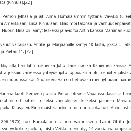
ta (Kinnula).[ZZ]
Perhon Jylhäsiä ja äiti Anna Humalalammin tyttäriä. Vävyksi tulleell
eni Amerikkaan, Liisa Kinnulaan, Elias möi talonsa ja vanhuudenpäivät 
 Nuorin Elina oli jäänyt leskeksi ja avioitui Antin kanssa Marianan kuol
nut valtaisasti. Antille ja Marjaanalle syntyi 10 lasta, joista 5 jatk
ja Pietari 11. [ZZ]
kki, sillä hän lähti miehensä Juho Tanelinpoika Itäniemen kanssa Am
 mutta jossain vaiheessa yhteydenpito loppui. Elina oli jo ehditty julis
rjeiden muodossa koti-Suomeen. Hän on tiettävästi mennyt uusiin naimi
riana kuoli. Perheen pojista Pietari oli vielä Vapaussodassa ja hänet
tti-tuhari otti sitten toiseksi vaimokseen leskeksi jääneen Mari
inpoika Kuusjärvi. Elina muistetaankin mummona, joka hoiti Antin last
 (1896-1970) tuo Humalajoen taloon vaimokseen Laimi Ottilia Ju
syntyy kolme poikaa, joista Veikko menehtyy 14-vuotiaana umpisuole