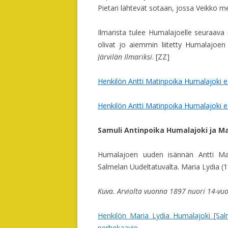
Pietari lähtevät sotaan, jossa Veikko 
Ilmarista tulee Humalajoelle seuraava 
olivat jo aiemmin liitetty Humalajoen
Järvilän Ilmariksi
. [ZZ]
Henkilön Antti Matinpoika Humalajoki e
Henkilön Antti Matinpoika Humalajoki e A
Samuli Antinpoika Humalajoki ja Ma
Humalajoen uuden isännän Antti Ma
Salmelan Uudeltatuvalta. Maria Lydia 
Kuva. Arviolta vuonna 1897 nuori 14-vuot
Henkilön Maria Lydia Humalajoki [Sal
perhekaavio