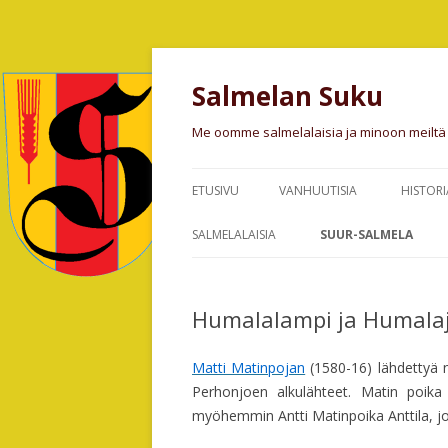
Salmelan Suku
Me oomme salmelalaisia ja minoon meiltä
ETUSIVU
VANHUUTISIA
HISTORI
SALMEL
SALMELALAISIA
SUUR-SALMELA
RAUTA
ALFRED SALMELA,
UKSKOSKI 1599
SALME
KOULULAITOKSEN JOHTAJA
Humalalampi ja Humalaj
HAUKKA, HAUKILAHTI
ISO-AN
SALMELAN PARANTAJA HIEROJA-
RYTINIEMI 1757
Matti Matinpojan
SANDRA
(1580-16) lähdettyä 
SALME
Perhonjoen alkulähteet. Matin poik
HUMALALAMPI JA H
SULO SALMELA, SALMELAN
myöhemmin Antti Matinpoika Anttila, jo
TUOMA
HISTORIOITSIJA
ISÄNT