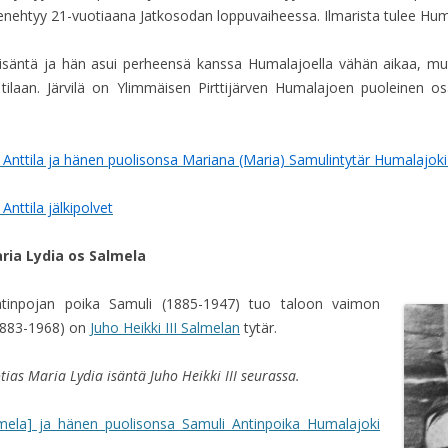
menehtyy 21-vuotiaana Jatkosodan loppuvaiheessa. Ilmarista tulee Hum
isäntä ja hän asui perheensä kanssa Humalajoella vähän aikaa, mutt
 tilaan. Järvilä on Ylimmäisen Pirttijärven Humalajoen puoleinen os
 Anttila ja hänen puolisonsa Mariana (Maria) Samulintytär Humalajok
nttila jälkipolvet
ria Lydia os Salmela
tinpojan poika Samuli (1885-1947) tuo taloon vaimon
(1883-1968) on
Juho Heikki III Salmelan
tytär.
ias Maria Lydia isäntä Juho Heikki III seurassa.
mela] ja hänen puolisonsa Samuli Antinpoika Humalajoki