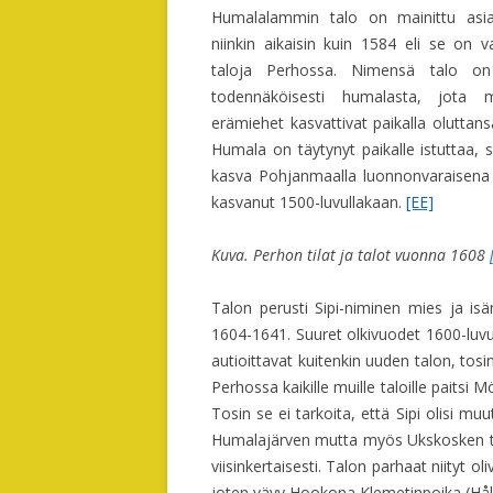
Humalalammin talo on mainittu asiak
TAITEILIJA LEENA SALMELA
niinkin aikaisin kuin 1584 eli se on 
JUHO H
taloja Perhossa. Nimensä talo on
UUDEN
SALMELIINI (1840-76)
todennäköisesti humalasta, jota m
AAPRA
JUSSI SALMELA (1924-89),
erämiehet kasvattivat paikalla oluttans
ISÄNT
SALMELAN SÄHKÖMIES
Humala on täytynyt paikalle istuttaa, si
kasva Pohjanmaalla luonnonvaraisena 
VANHA
ANTTI JALMARI (1889-1980)
kasvanut 1500-luvullakaan.
[EE]
OPETTAJA-LAINA SALMELA
Kuva.
Perhon tilat ja talot vuonna 1608
LAIMI OS SALMELA (1911-2009) JA
VEIKKO TOIVOLA
Talon perusti Sipi-niminen mies ja isä
1604-1641. Suuret olkivuodet 1600-luv
TAPIO (1951-2013), SALMELAN
autioittavat kuitenkin uuden talon, tosin
METSÄNVARTIJA
Perhossa kaikille muille taloille paitsi M
Tosin se ei tarkoita, että Sipi olisi mu
Humalajärven mutta myös Ukskosken taloil
viisinkertaisesti. Talon parhaat niityt oli
joten vävy Hookona Klemetinpoika (Hå