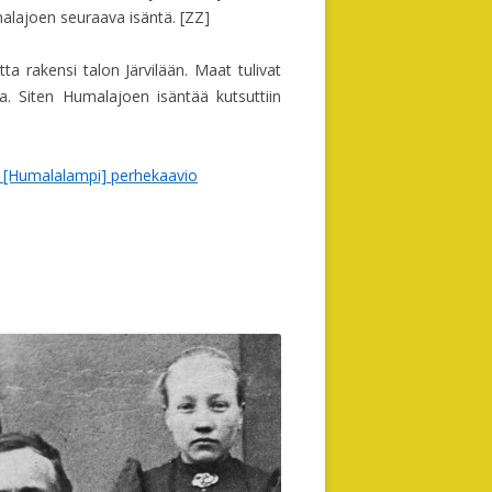
alajoen seuraava isäntä. [ZZ]
a rakensi talon Järvilään. Maat tulivat
a. Siten Humalajoen isäntää kutsuttiin
i [Humalalampi] perhekaavio