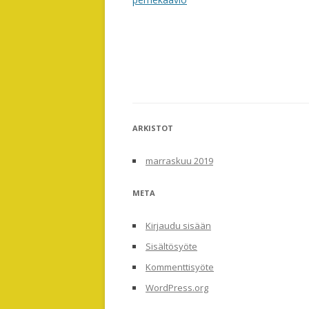
ARKISTOT
marraskuu 2019
META
Kirjaudu sisään
Sisältösyöte
Kommenttisyöte
WordPress.org