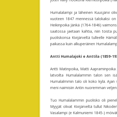
Humalalampi ja läheinen Kuusjärvi oliv
vuoteen 1847 mennessä talokaksi on 
Heikinpoika Jänkä (1764-1846) vaimons
saatossa jaetaan kahtia, niin toista pu
puoliskonsa Kivijärveltä tulleelle Häm
paikassa kuin alkuperäinen Humalalampi.
Antti Humalajoki e Anttila (1859-19
Antti Matinpoika, Matti Aapraminpoika
latvoilta Humalalammin talon sen isä
Humalalmmin talo oli koko kylä. Ajan 
meni naimisiin Antin nuoremman veljen
Tuo Humalalammin puolisko oli pienehk
Myyjät olivat Kivijärveltä tullut Ni
Vasalampi (e Kalmuniemi 1845-) möivä