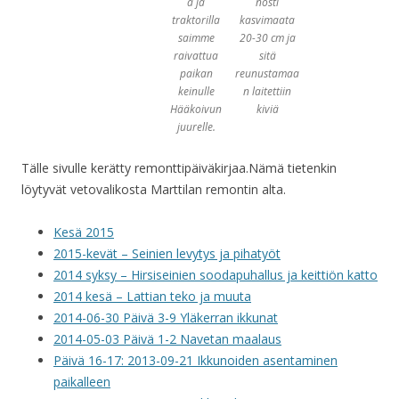
a ja
nosti
traktorilla
kasvimaata
saimme
20-30 cm ja
raivattua
sitä
paikan
reunustamaa
keinulle
n laitettiin
Hääkoivun
kiviä
juurelle.
Tälle sivulle kerätty remonttipäiväkirjaa.Nämä tietenkin
löytyvät vetovalikosta Marttilan remontin alta.
Kesä 2015
2015-kevät – Seinien levytys ja pihatyöt
2014 syksy – Hirsiseinien soodapuhallus ja keittiön katto
2014 kesä – Lattian teko ja muuta
2014-06-30 Päivä 3-9 Yläkerran ikkunat
2014-05-03 Päivä 1-2 Navetan maalaus
Päivä 16-17: 2013-09-21 Ikkunoiden asentaminen
paikalleen