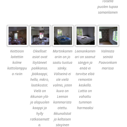
Toisella
puolen tupaa
samanlainen
Keittiöön
Oleelliset
Martinkamm
Leenankamm
Valmista
laitettiin
asiat ovat
ariin on jo
ari on saanut
seinää
kolme
löytäneet
saatu tuotua
sängyn ja
Paavonkam
kattolamppu
paikkansa.
sänky.
enää ei
marissa
a riviin
Jääkaappi,
Väliseinä ei
tarvitse elää
hella, mikro,
ole vielä
remontin
laatikostot.
valmis, joten
keskellä.
Vielä on
kuva on
Lattia on
ikkunan ylä-
Leenan
vahattu
ja alapuolen
kammarista
tumman
kaappi ja
otettu.
harmaaksi
hylly
Ikkunalistat
ratkaisematt
ja keltaisen
a.
sävyinen