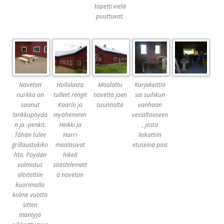
tapetti vielä
puuttuvat.
Navetan
Hollolasta
Maalattu
Karjakeittiö
nurkka on
tulleet rengit
navetta joen
sai suihkun
saanut
Kaarlo ja
suunnalta
vanhaan
lankkupöydä
myöhemmin
vesialtaaseen
n ja -penkit.
Heikki ja
, josta
Tähän tulee
Harri
leikattiin
grillaustukiko
maalasivat
etuseinä pois
hta. Pöydän
hikeä
valmistus
säästelemätt
aloitettiin
ä navetan
kuorimalla
kolme vuotta
sitten
mäntyjä