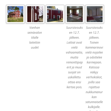
Vanhan
Suursiivouks
Suursiivouks
seinävalon
en 12.7.
en 12.7.
tilalle
jälkeen.
jälkeen.
laitettiin
Lattiat ovat
Toinen
uudet
vielä
kammarinovi
vahaamatta,
vielä nojailee
mutta
ja odottelee
remonttipap
karmejaan.
erit ja muut
Katossa
suojat on
näkyy
uskallettu
verhokiskot,
ottaa ensi
joilla saa
kertaa pois.
rajattua
nukkumanur
kan
satunnaiselle
kulkijalle.