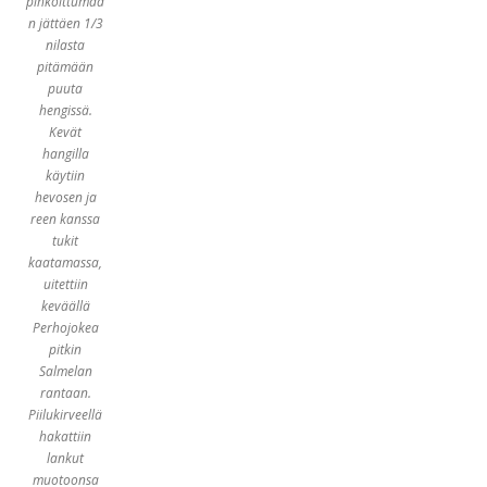
pihkoittumaa
n jättäen 1/3
nilasta
pitämään
puuta
hengissä.
Kevät
hangilla
käytiin
hevosen ja
reen kanssa
tukit
kaatamassa,
uitettiin
keväällä
Perhojokea
pitkin
Salmelan
rantaan.
Piilukirveellä
hakattiin
lankut
muotoonsa