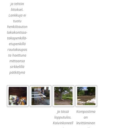
ja tehtiin
liitokset.
Lankkuja ei
tuotu
henkilöauton
takakontissa-
takapenkillä-
etupenkillä
rautakaupas
ta haettuna
mittaansa
sirkkelillä
pätkittynä
Ja tässä
Kompostima
lopputulos.
an
Kaivinkoneell
levittäminen