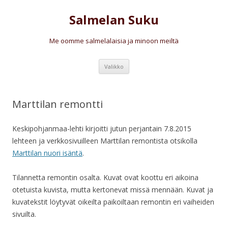
Salmelan Suku
Me oomme salmelalaisia ja minoon meiltä
Siirry
Valikko
sisältöön
Marttilan remontti
Keskipohjanmaa-lehti kirjoitti jutun perjantain 7.8.2015
lehteen ja verkkosivuilleen Marttilan remontista otsikolla
Marttilan nuori isäntä
.
Tilannetta remontin osalta. Kuvat ovat koottu eri aikoina
otetuista kuvista, mutta kertonevat missä mennään. Kuvat ja
kuvatekstit löytyvät oikeilta paikoiltaan remontin eri vaiheiden
sivuilta.