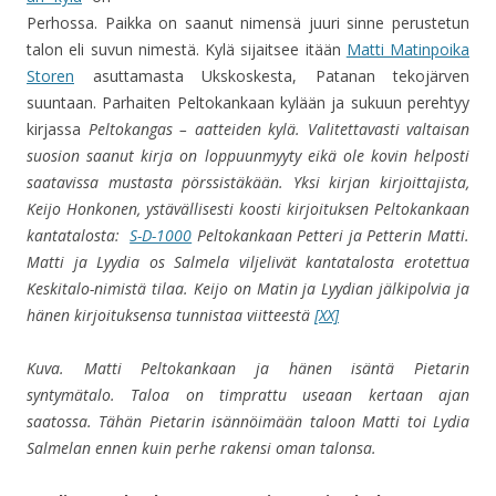
Perhossa. Paikka on saanut nimensä juuri sinne perustetun
talon eli suvun nimestä. Kylä sijaitsee itään
Matti Matinpoika
Storen
asuttamasta Ukskoskesta, Patanan tekojärven
suuntaan. Parhaiten Peltokankaan kylään ja sukuun perehtyy
kirjassa
Peltokangas – aatteiden kylä. Valitettavasti valtaisan
suosion saanut kirja on loppuunmyyty eikä ole kovin helposti
saatavissa mustasta pörssistäkään. Yksi kirjan kirjoittajista,
Keijo Honkonen, ystävällisesti koosti kirjoituksen Peltokankaan
kantatalosta:
S-D-1000
Peltokankaan Petteri ja Petterin Matti.
Matti ja Lyydia os Salmela viljelivät kantatalosta erotettua
Keskitalo-nimistä tilaa. Keijo on Matin ja Lyydian jälkipolvia ja
hänen kirjoituksensa tunnistaa viitteestä
[XX]
Kuva. Matti Peltokankaan ja hänen isäntä Pietarin
syntymätalo. Taloa on timprattu useaan kertaan ajan
saatossa. Tähän Pietarin isännöimään taloon Matti toi Lydia
Salmelan ennen kuin perhe rakensi oman talonsa.