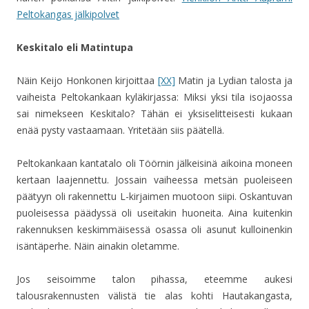
Peltokangas jälkipolvet
Keskitalo eli Matintupa
Näin Keijo Honkonen kirjoittaa
[XX]
Matin ja Lydian talosta ja
vaiheista Peltokankaan kyläkirjassa: Miksi yksi tila isojaossa
sai nimekseen Keskitalo? Tähän ei yksiselitteisesti kukaan
enää pysty vastaamaan. Yritetään siis päätellä.
Peltokankaan kantatalo oli Töörnin jälkeisinä aikoina moneen
kertaan laajennettu. Jossain vaiheessa metsän puoleiseen
päätyyn oli rakennettu L-kirjaimen muotoon siipi. Oskantuvan
puoleisessa päädyssä oli useitakin huoneita. Aina kuitenkin
rakennuksen keskimmäisessä osassa oli asunut kulloinenkin
isäntäperhe. Näin ainakin oletamme.
Jos seisoimme talon pihassa, eteemme aukesi
talousrakennusten välistä tie alas kohti Hautakangasta,