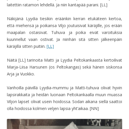
laitettiin ratamon lehdellä. Ja niin kantapää parani. [LL]
Näkijänä Lyydia tiesikin eräänkin kerran etukäteen kertoa,
että miehensä ja poikansa Viljo joutuisivat käräjille, jos erään
maapalan ostaisivat. Tuhuva ja poika eivät varoituksia
kuunnellut vaan ostivat. Ja niinhän sitä sitten jälkeenpäin
käräjillä sitten puitiin.
[LL]
Näitä [LL] tarinoita Matti ja Lyydia Peltokankaasta kertoilivat
Marja-Liisa Harsunen (os Peltokangas) sekä hänen siskonsa
Arja ja Vuokko.
Vanhoilla päivillä Lyydia-mummu ja Matti-tuhuva olivat hyvin
lapsirakkaita ja heidän luonaan Peltokankaalla muun muassa
Viljon lapset olivat usein hoidossa. Sodan aikana siellä saattoi
olla hoidossa kolmen veljen lapsia yht’aikaa. [NN]