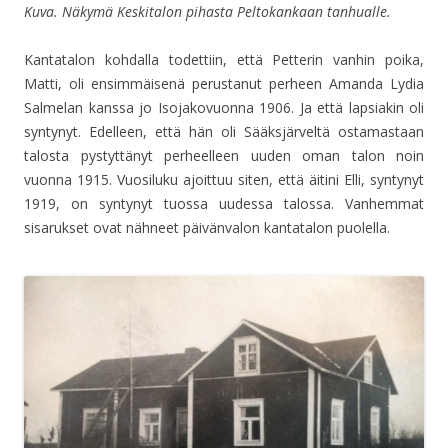
Kuva. Näkymä Keskitalon pihasta Peltokankaan tanhualle.
Kantatalon kohdalla todettiin, että Petterin vanhin poika,
Matti, oli ensimmäisenä perustanut perheen Amanda Lydia
Salmelan kanssa jo Isojakovuonna 1906. Ja että lapsiakin oli
syntynyt. Edelleen, että hän oli Sääksjärveltä ostamastaan
talosta pystyttänyt perheelleen uuden oman talon noin
vuonna 1915. Vuosiluku ajoittuu siten, että äitini Elli, syntynyt
1919, on syntynyt tuossa uudessa talossa. Vanhemmat
sisarukset ovat nähneet päivänvalon kantatalon puolella.