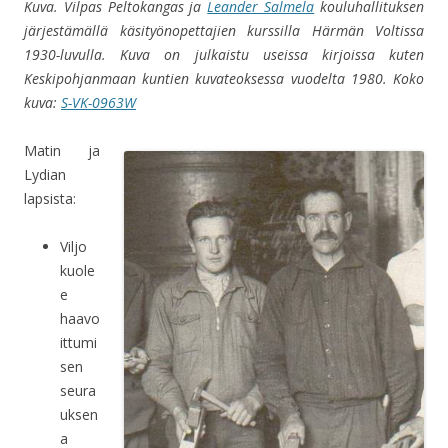
Kuva. Vilpas Peltokangas ja
Leander Salmela
kouluhallituksen
järjestämällä käsityönopettajien kurssilla Härmän Voltissa
1930-luvulla. Kuva on julkaistu useissa kirjoissa kuten
Keskipohjanmaan kuntien kuvateoksessa vuodelta 1980. Koko
kuva:
S-VK-0963W
Matin ja
Lydian
lapsista:
Viljo
kuole
e
haavo
ittumi
sen
seura
uksen
a