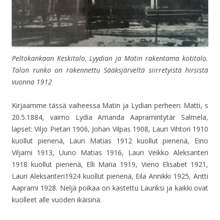
Peltokankaan Keskitalo, Lyydian ja Matin rakentama kotitalo.
Talon runko on rakennettu Sääksjärveltä siirretyistä hirsistä
vuonna 1912
Kirjaamme tässä vaiheessa Matin ja Lydian perheen: Matti, s
20.5.1884, vaimo Lydia Amanda Aapramintytär Salmela,
lapset: Viljo Pietari 1906, Johan Vilpas 1908, Lauri Vihtori 1910
kuollut pienenä, Lauri Matias 1912 kuollut pienenä, Eino
Viljami 1913, Uuno Matias 1916, Lauri Veikko Aleksanteri
1918 kuollut pienenä, Elli Maria 1919, Vieno Elisabet 1921,
Lauri Aleksanteri1924 kuollut pienenä, Eila Annikki 1925, Antti
Aaprami 1928. Neljä poikaa on kastettu Lauriksi ja kaikki ovat
kuolleet alle vuoden ikäisinä.