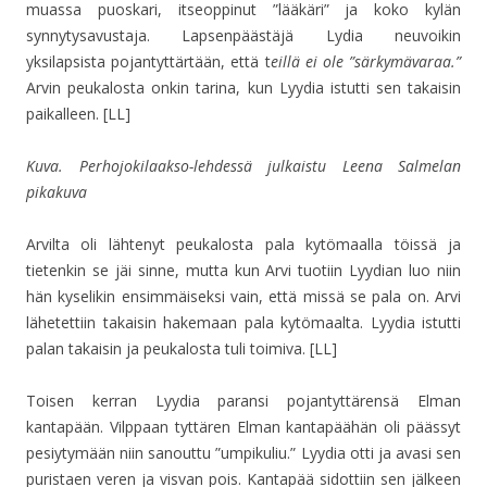
muassa puoskari, itseoppinut ”lääkäri” ja koko kylän
synnytysavustaja. Lapsenpäästäjä Lydia neuvoikin
yksilapsista pojantyttärtään, että t
eillä ei ole ”särkymävaraa.”
Arvin peukalosta onkin tarina, kun Lyydia istutti sen takaisin
paikalleen. [LL]
Kuva. Perhojokilaakso-lehdessä julkaistu Leena Salmelan
pikakuva
Arvilta oli lähtenyt peukalosta pala kytömaalla töissä ja
tietenkin se jäi sinne, mutta kun Arvi tuotiin Lyydian luo niin
hän kyselikin ensimmäiseksi vain, että missä se pala on. Arvi
lähetettiin takaisin hakemaan pala kytömaalta. Lyydia istutti
palan takaisin ja peukalosta tuli toimiva. [LL]
Toisen kerran Lyydia paransi pojantyttärensä Elman
kantapään. Vilppaan tyttären Elman kantapäähän oli päässyt
pesiytymään niin sanouttu ”umpikuliu.” Lyydia otti ja avasi sen
puristaen veren ja visvan pois. Kantapää sidottiin sen jälkeen