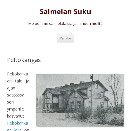
Salmelan Suku
Me oomme salmelalaisia ja minoon meiltä
Siirry
Valikko
sisältöön
Peltokangas
Peltokanka
an talo ja
ajan
saatossa
sen
ympärille
kasvanut
Peltokanka
an kylä
on