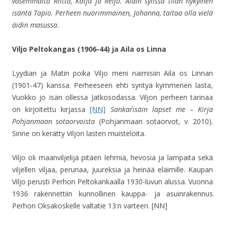
vasemmalta Riitta, Katja ja Reijo. Äidin sylissä tilan nykyinen
isäntä Tapio. Perheen nuorimmainen, Johanna, taitaa olla vielä
äidin masussa.
Viljo Peltokangas (1906-44) ja Aila os Linna
Lyydian ja Matin poika Viljo meni naimisiin Aila os Linnan
(1901-47) kanssa. Perheeseen ehti syntyä kymmenen lasta,
Vuokko jo isän ollessa Jatkosodassa. Viljon perheen tarinaa
on kirjoitettu kirjassa
[NN]
Sankar´isäin lapset me – Kirja
Pohjanmaan sotaorvoista
(Pohjanmaan sotaorvot, v. 2010).
Sinne on kerätty Viljon lasten muisteloita.
Viljo oli maanviljelijä pitäen lehmiä, hevosia ja lampaita sekä
viljellen viljaa, perunaa, juureksia ja heinää eläimille. Kaupan
Viljo perusti Perhon Peltokankaalla 1930-luvun alussa. Vuonna
1936 rakennettiin kunnollinen kauppa- ja asuinrakennus
Perhon Oksakoskelle valtatie 13:n varteen. [NN]