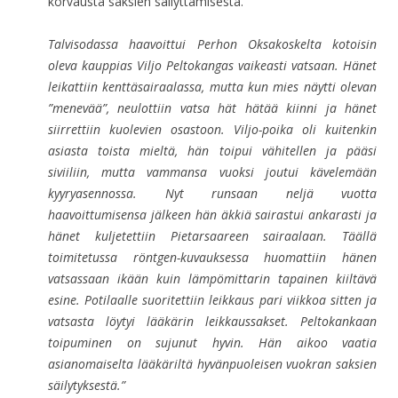
korvausta saksien säilyttämisestä.
Talvisodassa haavoittui Perhon Oksakoskelta kotoisin
oleva kauppias Viljo Peltokangas vaikeasti vatsaan. Hänet
leikattiin kenttäsairaalassa, mutta kun mies näytti olevan
”menevää”, neulottiin vatsa hät hätää kiinni ja hänet
siirrettiin kuolevien osastoon. Viljo-poika oli kuitenkin
asiasta toista mieltä, hän toipui vähitellen ja pääsi
siviiliin, mutta vammansa vuoksi joutui kävelemään
kyyryasennossa. Nyt runsaan neljä vuotta
haavoittumisensa jälkeen hän äkkiä sairastui ankarasti ja
hänet kuljetettiin Pietarsaareen sairaalaan. Täällä
toimitetussa röntgen-kuvauksessa huomattiin hänen
vatsassaan ikään kuin lämpömittarin tapainen kiiltävä
esine. Potilaalle suoritettiin leikkaus pari viikkoa sitten ja
vatsasta löytyi lääkärin leikkaussakset. Peltokankaan
toipuminen on sujunut hyvin. Hän aikoo vaatia
asianomaiselta lääkäriltä hyvänpuoleisen vuokran saksien
säilytyksestä.”