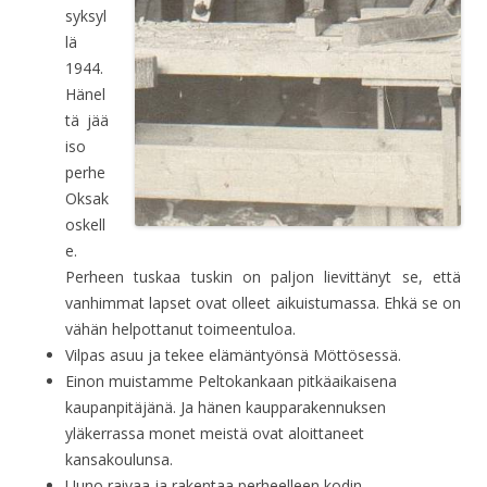
syksyl
lä
1944.
Hänel
tä jää
iso
perhe
Oksak
oskell
e.
Perheen tuskaa tuskin on paljon lievittänyt se, että
vanhimmat lapset ovat olleet aikuistumassa. Ehkä se on
vähän helpottanut toimeentuloa.
Vilpas asuu ja tekee elämäntyönsä Möttösessä.
Einon muistamme Peltokankaan pitkäaikaisena
kaupanpitäjänä. Ja hänen kaupparakennuksen
yläkerrassa monet meistä ovat aloittaneet
kansakoulunsa.
Uuno raivaa ja rakentaa perheelleen kodin