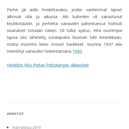
Perhe jäi äidin hoidettavaksi, joskin vanhimmat lapset
alkoivat olla jo aikuisia. Äiti kuitenkin oli sairastunut
keuhkotautiin, ja perhettä sairauden pahentuessa hoitivat
sisarukset toisiaan tukien. Oli tullut ajatus, että nuorimpia
lapsia olisi lähetetty sotalapsiksi Ruotsiin tahi Amerikkaan,
mutta mummo kielsi moiset hankkeet. Vuonna 1947 Aila
menehtyi sairauden heikentämänä.
[NN]
Henkilön Viljo Pietari Peltokangas jälkipolvet
ARKISTOT
marraskuu 2019