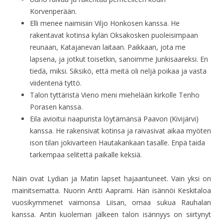
Korvenperään.
Elli menee naimisiin Viljo Honkosen kanssa. He
rakentavat kotinsa kylän Oksakosken puoleisimpaan
reunaan, Katajanevan laitaan. Paikkaan, jota me
lapsena, ja jotkut toisetkin, sanoimme Junkisaareksi. En
tiedä, miksi. Siksikö, että meitä oli neljä poikaa ja vasta
viidentenä tyttö.
Talon tyttäristä Vieno meni miehelään kirkolle Tenho
Porasen kanssa.
Eila avioitui naapurista löytämänsä Paavon (Kivijärvi)
kanssa. He rakensivat kotinsa ja raivasivat aikaa myöten
ison tilan jokivarteen Hautakankaan tasalle. Enpä taida
tarkempaa selitettä paikalle keksiä.
Näin ovat Lydian ja Matin lapset hajaantuneet. Vain yksi on
mainitsematta. Nuorin Antti Aaprami. Hän isännöi Keskitaloa
vuosikymmenet vaimonsa Liisan, omaa sukua Rauhalan
kanssa. Antin kuoleman jälkeen talon isännyys on siirtynyt