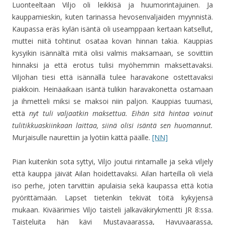
Luonteeltaan Viljo oli leikkisä ja huumorintajuinen. Ja
kauppamieskin, kuten tarinassa hevosenvaljaiden myynnistä.
Kaupassa eräs kylän isäntä oli useamppaan kertaan katsellut,
muttei niitä tohtinut osataa kovan hinnan takia. Kauppias
kysyikin isännältä mitä olisi valmis maksamaan, se sovittiin
hinnaksi ja että erotus tulisi myöhemmin maksettavaksi.
Viljohan tiesi että isännällä tulee haravakone ostettavaksi
piakkoin. Heinäaikaan isäntä tulikin haravakonetta ostamaan
ja ihmetteli miksi se maksoi niin paljon. Kauppias tuumasi,
että
nyt tuli valjaatkin maksettua. Eihän sitä hintaa voinut
tulitikkuaskiinkaan laittaa, siinä olisi isäntä sen huomannut.
Murjaisulle naurettiin ja lyötiin kättä päälle.
[NN]
Pian kuitenkin sota syttyi, Viljo joutui rintamalle ja sekä viljely
että kauppa jäivät Ailan hoidettavaksi. Ailan harteilla oli vielä
iso perhe, joten tarvittiin apulaisia sekä kaupassa että kotia
pyörittämään. Lapset tietenkin tekivät töitä kykyjensä
mukaan. Kiväärimies Viljo taisteli jalkaväkirykmentti JR 8:ssa.
Taisteluita hän kävi Mustavaarassa, Havuvaarassa,