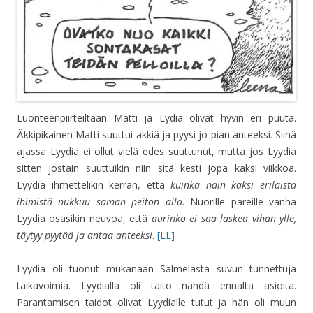
Luonteenpiirteiltään Matti ja Lydia olivat hyvin eri puuta.
Äkkipikainen Matti suuttui äkkiä ja pyysi jo pian anteeksi. Siinä
ajassa Lyydia ei ollut vielä edes suuttunut, mutta jos Lyydia
sitten jostain suuttuikin niin sitä kesti jopa kaksi viikkoa.
Lyydia ihmettelikin kerran, että
kuinka näin kaksi erilaista
ihimistä nukkuu saman peiton alla
. Nuorille pareille vanha
Lyydia osasikin neuvoa, että
aurinko ei saa laskea vihan ylle,
täytyy pyytää ja antaa anteeksi
.
[LL]
Lyydia oli tuonut mukanaan Salmelasta suvun tunnettuja
taikavoimia. Lyydialla oli taito nähdä ennalta asioita.
Parantamisen taidot olivat Lyydialle tutut ja hän oli muun