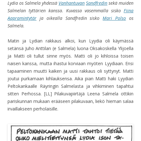
Lydia os Salmela yhdessä
Vanhantuvan
Sandfredin
sekä muiden
Salmelan tyttärien kanssa. Kuvassa vasemmalla sisko
Fiina
Aapramintytär
ja oikealla Sandfredin sisko
Mari Polso
os
Salmela.
Matin ja Lydian rakkaus alkoi, kun Lyydia oli käymässä
setänsä Juho Anttilan (e Salmela) luona Oksakoskella Ylijoella
ja Matti oli tullut sinne myös. Matti oli jo kihloissa toisen
naisen kanssa, mutta ihastui korviaan myöten Lyydiaan. Ensi
tapaaminen muutti kaiken ja uusi rakkaus oli syttynyt. Matti
joutui purkamaan kihlauksensa. Aika pian Matti haki Lyydian
Peltokankaalle Räyringin Salmelasta ja vihkiminen tapahtui
sitten Perhossa. [LL] Pilakuvapiirtäjä Leena Salmela ottikin
pariskunnan mukaan erääseen pilakuvaan, liekö hieman salaa
irvaillakseen perholaisille.