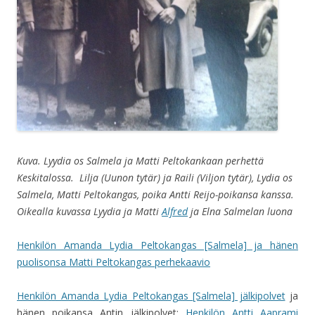
Kuva. Lyydia os Salmela ja Matti Peltokankaan perhettä
Keskitalossa. Lilja (Uunon tytär) ja Raili (Viljon tytär), Lydia os
Salmela, Matti Peltokangas, poika Antti Reijo-poikansa kanssa.
Oikealla kuvassa Lyydia ja Matti
Alfred
ja Elna Salmelan luona
Henkilön Amanda Lydia Peltokangas [Salmela] ja hänen
puolisonsa Matti Peltokangas perhekaavio
Henkilön Amanda Lydia Peltokangas [Salmela] jälkipolvet
ja
hänen poikansa Antin jälkipolvet:
Henkilön Antti Aaprami