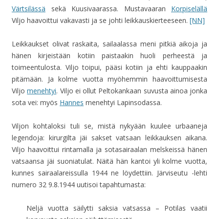
Värtsilässä
sekä Kuusivaarassa. Mustavaaran
Korpiselällä
Viljo haavoittui vakavasti ja se johti leikkauskierteeseen.
[NN]
Leikkaukset olivat raskaita, sailaalassa meni pitkiä aikoja ja
hänen kirjeistään kotiin paistaakin huoli perheestä ja
toimeentulosta. Viljo toipui, pääsi kotiin ja ehti kauppaakin
pitämään. Ja kolme vuotta myöhemmin haavoittumisesta
Viljo
menehtyi
. Viljo ei ollut Peltokankaan suvusta ainoa jonka
sota vei: myös
Hannes
menehtyi Lapinsodassa.
Viljon kohtaloksi tuli se, mistä nykyään kuulee urbaaneja
legendoja: kirurgilta jäi sakset vatsaan leikkauksen aikana.
Viljo haavoittui rintamalla ja sotasairaalan melskeissä hänen
vatsaansa jäi suoniatulat. Näitä hän kantoi yli kolme vuotta,
kunnes sairaalareissulla 1944 ne löydettiin. Järviseutu -lehti
numero 32 9.8.1944 uutisoi tapahtumasta:
Neljä vuotta säilytti saksia vatsassa – Potilas vaatii