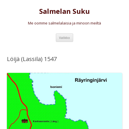
Salmelan Suku
Me oomme salmelalaisia ja minoon meiltä
Siirry
Valikko
sisältöön
Löijä (Lassila) 1547