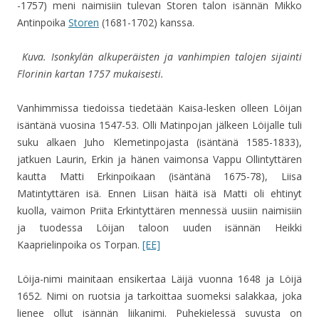
-1757) meni naimisiin tulevan Storen talon isännän Mikko
Antinpoika
Storen
(1681-1702) kanssa.
Kuva. Isonkylän alkuperäisten ja vanhimpien talojen sijainti
Florinin kartan 1757 mukaisesti.
Vanhimmissa tiedoissa tiedetään Kaisa-lesken olleen Löijan
isäntänä vuosina 1547-53. Olli Matinpojan jälkeen Löijalle tuli
suku alkaen Juho Klemetinpojasta (isäntänä 1585-1833),
jatkuen Laurin, Erkin ja hänen vaimonsa Vappu Ollintyttären
kautta Matti Erkinpoikaan (isäntänä 1675-78), Liisa
Matintyttären isä. Ennen Liisan häitä isä Matti oli ehtinyt
kuolla, vaimon Priita Erkintyttären mennessä uusiin naimisiin
ja tuodessa Löijan taloon uuden isännän Heikki
Kaaprielinpoika os Torpan.
[EE]
Löija-nimi mainitaan ensikertaa Läijä vuonna 1648 ja Löijä
1652. Nimi on ruotsia ja tarkoittaa suomeksi salakkaa, joka
lienee ollut isännän liikanimi. Puhekielessä suvusta on