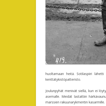
huoltamaan heitä. Sotilaspiiri lähet
kenttätykistöpatteristo.
Joulunpyhät menivät siellä, kun ei löy
asemalle. Meidät lastattiin härkävaun
marssien rakuunarykmentin kasarmille.