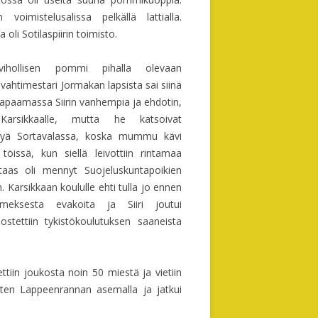
voimistelusalissa pelkällä lattialla.
li Sotilaspiirin toimisto.
SSA
hollisen pommi pihalla olevaan
vahtimestari Jormakan lapsista sai siinä
 tapaamassa Siirin vanhempia ja ehdotin,
Karsikkaalle, mutta he katsoivat
ysyä Sortavalassa, koska mummu kävi
 töissä, kun siellä leivottiin rintamaa
taas oli mennyt Suojeluskuntapoikien
Karsikkaan koululle ehti tulla jo ennen
meksesta evakoita ja Siiri joutui
stettiin tykistökoulutuksen saaneista
NON
tiin joukosta noin 50 miestä ja vietiin
itten Lappeenrannan asemalla ja jatkui