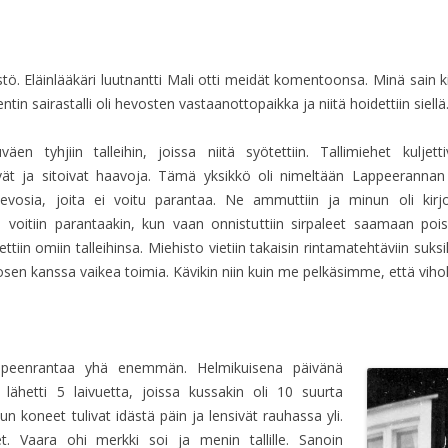
stö. Eläinlääkäri luutnantti Mali otti meidät komentoonsa. Minä sain
tin sairastalli oli hevosten vastaanottopaikka ja niitä hoidettiin siellä
väen tyhjiin talleihin, joissa niitä syötettiin. Tallimiehet kuljet
vät ja sitoivat haavoja. Tämä yksikkö oli nimeltään Lappeerannan
 hevosia, joita ei voitu parantaa. Ne ammuttiin ja minun oli kirj
 voitiin parantaakin, kun vaan onnistuttiin sirpaleet saamaan pois
ttiin omiin talleihinsa. Miehisto vietiin takaisin rintamatehtäviin suks
n kanssa vaikea toimia. Kävikin niin kuin me pelkäsimme, että vihol
appeenrantaa yhä enemmän. Helmikuisena päivänä
n lähetti 5 laivuetta, joissa kussakin oli 10 suurta
n koneet tulivat idästä päin ja lensivät rauhassa yli.
et. Vaara ohi merkki soi ja menin tallille. Sanoin