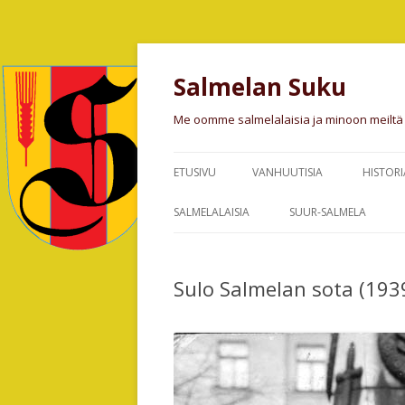
Salmelan Suku
Me oomme salmelalaisia ja minoon meiltä
ETUSIVU
VANHUUTISIA
HISTORI
SALMEL
SALMELALAISIA
SUUR-SALMELA
RAUTA
ALFRED SALMELA,
UKSKOSKI 1599
SALME
KOULULAITOKSEN JOHTAJA
Sulo Salmelan sota (193
HAUKKA, HAUKILAHTI
ISO-AN
SALMELAN PARANTAJA HIEROJA-
RYTINIEMI 1757
SANDRA
SALME
HUMALALAMPI JA HUM
SULO SALMELA, SALMELAN
TUOMA
HISTORIOITSIJA
ISÄNT