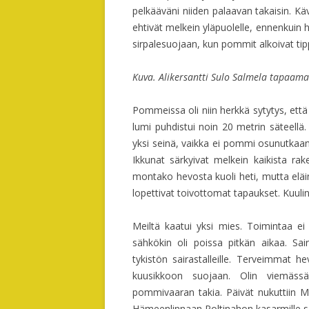
pelkääväni niiden palaavan takaisin. Käv
ehtivät melkein yläpuolelle, ennenkuin h
sirpalesuojaan, kun pommit alkoivat tippu
Kuva. Alikersantti Sulo Salmela tapaama
Pommeissa oli niin herkkä sytytys, ett
lumi puhdistui noin 20 metrin säteellä. 
yksi seinä, vaikka ei pommi osunutkaa
Ikkunat särkyivat melkein kaikista raken
montako hevosta kuoli heti, mutta eläin
lopettivat toivottomat tapaukset. Kuul
Meiltä kaatui yksi mies. Toimintaa ei 
sähkökin oli poissa pitkän aikaa. Sa
tykistön sairastalleille. Terveimmat h
kuusikkoon suojaan. Olin viemässä
pommivaaran takia. Päivät nukuttiin M
Hämeenlinnaan Poltinahon kasarmille sair