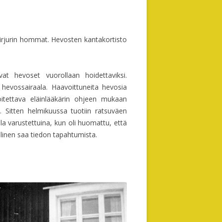
 kirjurin hommat. Hevosten kantakortisto
.
tivat hevoset vuorollaan hoidettaviksi.
 hevossairaala. Haavoittuneita hevosia
oitettava eläinlääkärin ohjeen mukaan
. Sitten helmikuussa tuotiin ratsuväen
illa varustettuina, kun oli huomattu, että
linen saa tiedon tapahtumista.