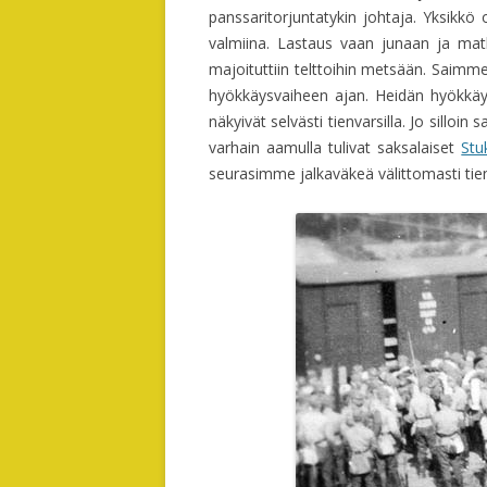
panssaritorjuntatykin johtaja. Yksikkö o
valmiina. Lastaus vaan junaan ja matk
majoituttiin telttoihin metsään. Saimme 
hyökkäysvaiheen ajan. Heidän hyökkäy
näkyivät selvästi tienvarsilla. Jo silloi
varhain aamulla tulivat saksalaiset
Stu
seurasimme jalkaväkeä välittomasti tie