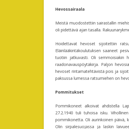
Hevossairaala
Meistä muodostettiin sairastallin miehi
oli pidettävä ajan tasalla. Rakuunarykmen
Hoidettavat hevoset sijoitettiin ratsu
Eläinlääkintäkoulutuksen saaneet pesi
tuotiin jatkuvasti. Oli semmoisiakin
raadonavauspöytäkirja. Paljon hevosia
hevoset rintamatehtävistä pois ja sijoite
paksussa lumessa ratsumiehen on hevose
Pommitukset
Pommikoneet alkoivat ahdistella L
27.2.1940 tuli tuhoisa isku. Viholline
pommikonetta. Oli aurinkoinen päivä, ku
Olin sirpalesuojassa ja laskin laivue