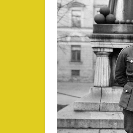
TAITEILIJA LEENA SALMELA
JUHO H
UUDEN
SALMELIINI (1840-76)
AAPRA
JUSSI SALMELA (1924-89),
ISÄNT
SALMELAN SÄHKÖMIES
VANHA
ANTTI JALMARI (1889-1980)
OPETTAJA-LAINA SALMELA
LAIMI OS SALMELA (1911-2009) JA
VEIKKO TOIVOLA
TAPIO (1951-2013), SALMELAN
METSÄNVARTIJA