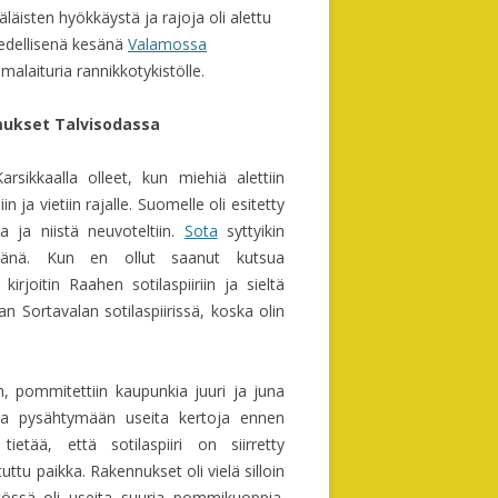
läisten hyökkäystä ja rajoja oli alettu
HANNU (1933-2014), SALMELAN
O JA
AAPRAMI MATINP. (1859-1930)
n edellisenä kesänä
Valamossa
JALKAPALLOTÄHTI
malaituria rannikkotykistölle.
ANTTI J. ERKINPOIKA (1874-1944)
ÄKERRAN
mukset Talvisodassa
ANTTI ELIAANPOIKA (1876-1936)
43)
VETAN
JUHA (1880-1952) JA ATELIINA
sikkaalla olleet, kun miehiä alettiin
-
n ja vietiin rajalle. Suomelle oli esitetty
LEANDER (1882-1936)
a ja niistä neuvoteltiin.
Sota
syttyikin
vänä. Kun en ollut saanut kutsua
44
KASPERI (1885-1965) JA FIINA
EN
kirjoitin Raahen sotilaspiiriin ja sieltä
SANDFRED (1889-1952) JA RAUHA
n Sortavalan sotilaspiirissä, koska olin
MARTTI (1912-80) JA LAINE
S JA
, pommitettiin kaupunkia juuri ja juna
TAITO (1918-2003) JA LAINA
kia pysähtymään useita kertoja ennen
LKOOT
ietää, että sotilaspiiri on siirretty
ESKO (1949-93) JA LEENA
tuttu paikka. Rakennukset oli vielä silloin
TERO PAAVONPOIKA
össä oli useita suuria pommikuoppia.