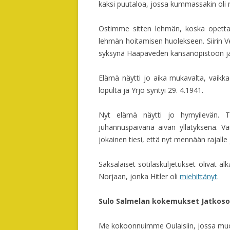
kaksi puutaloa, jossa kummassakin oli ne
Ostimme sitten lehmän, koska opettaj
lehmän hoitamisen huolekseen. Siirin Ve
syksynä Haapaveden kansanopistoon ja n
Elämä näytti jo aika mukavalta, vaikk
lopulta ja Yrjö syntyi 29. 4.1941.
Nyt elämä näytti jo hymyilevän. Tä
juhannuspäivänä aivan yllätyksenä. Vai
jokainen tiesi, että nyt mennään rajalle
Saksalaiset sotilaskuljetukset olivat alk
Norjaan, jonka Hitler oli
miehittänyt
.
Sulo Salmelan kokemukset Jatkos
Me kokoonnuimme Oulaisiin, jossa muodo