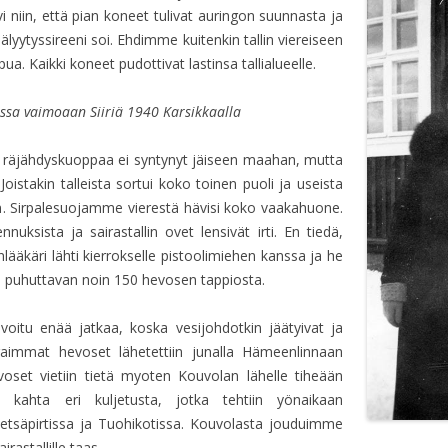
i niin, että pian koneet tulivat auringon suunnasta ja
älyytyssireeni soi. Ehdimme kuitenkin tallin viereiseen
a. Kaikki koneet pudottivat lastinsa tallialueelle.
ssa vaimoaan Siiriä 1940 Karsikkaalla
ä räjähdyskuoppaa ei syntynyt jäiseen maahan, mutta
Joistakin talleista sortui koko toinen puoli ja useista
n. Sirpalesuojamme vierestä hävisi koko vaakahuone.
nuksista ja sairastallin ovet lensivät irti. En tiedä,
lääkäri lähti kierrokselle pistoolimiehen kanssa ja he
in puhuttavan noin 150 hevosen tappiosta.
voitu enää jatkaa, koska vesijohdotkin jäätyivat ja
iraimmat hevoset lähetettiin junalla Hämeenlinnaan
evoset vietiin tietä myoten Kouvolan lähelle tiheään
 kahta eri kuljetusta, jotka tehtiin yönaikaan
etsäpirtissa ja Tuohikotissa. Kouvolasta jouduimme
astallille taas.