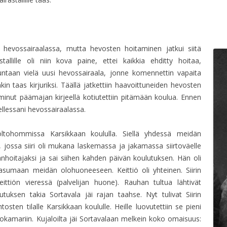
 hevossairaalassa, mutta hevosten hoitaminen jatkui siitä
allille oli niin kova paine, ettei kaikkia ehditty hoitaa,
kuntaan vielä uusi hevossairaala, jonne komennettin vapaita
kin taas kirjuriksi. Täällä jatkettiin haavoittuneiden hevosten
 minut päämajan kirjeellä kotiutettiin pitämään koulua. Ennen
tellessani hevossairaalassa.
uoltohommissa Karsikkaan koululla. Siellä yhdessä meidän
, jossa siiri oli mukana laskemassa ja jakamassa siirtoväelle
nhoitajaksi ja sai siihen kahden päivän koulutuksen. Hän oli
sumaan meidän olohuoneeseen. Keittiö oli yhteinen. Siirin
eittiön vieressä (palvelijan huone). Rauhan tultua lähtivät
tuksen takia Sortavala jäi rajan taahse. Nyt tulivat Siirin
sten tilalle Karsikkaan koululle. Heille luovutettiin se pieni
kamariin. Kujaloilta jäi Sortavalaan melkein koko omaisuus: