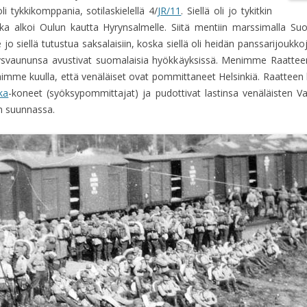
li tykkikomppania, sotilaskielellä 4/
JR/11
. Siellä oli jo tykitkin
a alkoi Oulun kautta Hyrynsalmelle. Siitä mentiin marssimalla Su
jo siellä tutustua saksalaisiin, koska siellä oli heidän panssarijoukk
svaununsa avustivat suomalaisia hyökkäyksissä. Menimme Raatteenti
n saimme kuulla, että venäläiset ovat pommittaneet Helsinkiä. Raatteen l
ka
-koneet (syöksypommittajat) ja pudottivat lastinsa venäläisten V
n suunnassa.