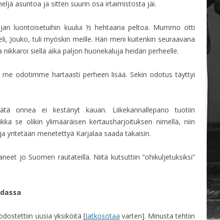
ljä asuntoa ja sitten suurin osa irtaimistosta jäi.
an luontoisetuihin kuului ½ hehtaaria peltoa. Mummo otti
li, Jouko, tuli myöskin meille. Hän meni kuitenkin seuraavana
ikkaroi siellä aika paljon huonekaluja heidän perheelle.
a me odotimme hartaasti perheen lisää. Sekin odotus täyttyi
tä onnea ei kestänyt kauan. Liikekannallepano tuotiin
kka se olikin ylimääräisen kertausharjoituksen nimellä, niin
 ja yritetään menetettyä Karjalaa saada takaisin.
aneet jo Suomen rautateillä. Niitä kutsuttiin ”ohikuljetuksiksi”
odassa
stettiin uusia yksiköitä [
Jatkosotaa
varten]. Minusta tehtiin