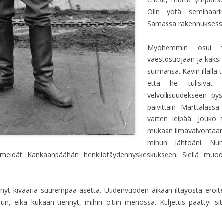
IKKUNOIDEN KIMPUSSA
Olin yötä seminaarin 
SALMELAN HAUTAUSMAA
Samassa rakennuksessa o
PÄIVÄ 9: 2013-09-04
IKKUNANKARMIEN KIMPU
Myöhemmin osui vi
väestösuojaan ja kaksi 
PÄIVÄ 5-6:
surmansa. Kävin illalla
PUNAMULTAMAALAUSTA
että he tulisivat 
PÄIVÄ 3-4: 2013-08-16
velvollisuudekseen p
PUNAMULTA MAALAUSTA
päivittäin Marttalassa
varten leipää. Jouko 
PÄIVÄ 1-2: 2013-08-10
mukaan ilmavalvontaan. 
ALOITTAMISEN TUSKA
minun lähtöäni Nur
ti meidät Kankaanpäähän henkilötäydennyskeskukseen. Siellä muodo
PÄIVÄ 0: 2013-07-27 KUN
TARKASTUS
tynyt kivääria suurempaa asetta. Uudenvuoden aikaan iltayöstä eroitet
uun, eikä kukaan tiennyt, mihin oltiin menossa. Kuljetus päättyi s