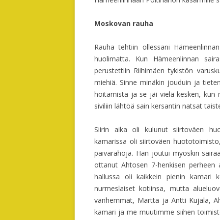
Moskovan rauha
Rauha tehtiin ollessani Hämeenlinnan
huolimatta. Kun Hämeenlinnan sairast
perustettiin Riihimäen tykistön varus
miehiä. Sinne minäkin jouduin ja tieten
hoitamista ja se jäi vielä kesken, kun
siviliin lähtöä sain kersantin natsat tais
Siirin aika oli kulunut siirtoväen h
kamarissa oli siirtoväen huototoimisto
päivärahoja. Hän joutui myöskin sairaa
ottanut Ahtosen 7-henkisen perheen a
hallussa oli kaikkein pienin kamari k
nurmeslaiset kotiinsa, mutta alueluovu
vanhemmat, Martta ja Antti Kujala, Ahto
kamari ja me muutimme siihen toimisto