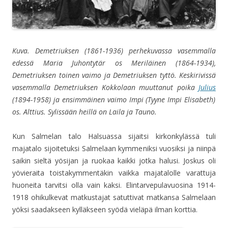
Kuva. Demetriuksen (1861-1936) perhekuvassa vasemmalla
edessä Maria Juhontytär os Meriläinen (1864-1934),
Demetriuksen toinen vaimo ja Demetriuksen tyttö. Keskirivissä
vasemmalla Demetriuksen Kokkolaan muuttanut poika
Julius
(1894-1958) ja ensimmäinen vaimo Impi (Tyyne Impi Elisabeth)
os. Alttius. Sylissään heillä on Laila ja Tauno.
Kun Salmelan talo Halsuassa sijaitsi kirkonkylässä tuli
majatalo sijoitetuksi Salmelaan kymmeniksi vuosiksi ja niinpä
saikin sieltä yösijan ja ruokaa kaikki jotka halusi. Joskus oli
yövieraita toistakymmentäkin vaikka majatalolle varattuja
huoneita tarvitsi olla vain kaksi. Elintarvepulavuosina 1914-
1918 ohikulkevat matkustajat satuttivat matkansa Salmelaan
yöksi saadakseen kylläkseen syödä vieläpä ilman korttia.