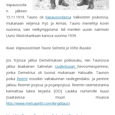
Vapaussoda
n jälkeen
15.11.1919. Tauno oli
Vapaussodassa
Valkoisten joukoissa,
mukanaan veljensä Yrjö ja Armas. Tauno menehtyi kovin
nuorena, vain nelikymppisenä. Aili menikin uusiin naimisiin
Uuno Mastokankaan kanssa vuonna 1939.
Kuva. Vapaussotilaat Tauno Salmela ja Vilho Ruuska
Jos Yrjössä jatkui Demetriuksen poliisisuku, niin Taunossa
jatkui ikiaikainen Salmelan
Uudentuvan
hevosmiesperinne,
jonka Demetrius oli tuonut mukanaan Halsualle. Taunon
poika
Reemi
nousikin valtakunnan ravilegendaksi. Ja perinne
jatkuu Reemin pojissa ja pojanpojissa. Reemin ravimiestarina
kannattaa lukea kirjasta [OO] Laukka numerolle kuusi
(saatavissa muun muassa
http://www.metsapirtti.com/kirjatilaus
)