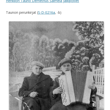
Henkilön Tauno Demetrius Salmela jälkipolvet
Taunon perunkirjat (
S-D-0216a
, -b)