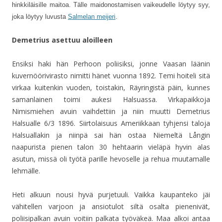
hinkkiläisille maitoa. Tälle maidonostamisen vaikeudelle löytyy syy,
joka löytyy luvusta
Salmelan meijeri
.
Demetrius asettuu aloilleen
Ensiksi haki hän Perhoon poliisiksi, jonne Vaasan läänin
kuvernöörivirasto nimitti hänet vuonna 1892. Temi hoiteli sitä
virkaa kuitenkin vuoden, toistakin, Räyringistä päin, kunnes
samanlainen toimi aukesi Halsuassa. Virkapaikkoja
Nimismiehen avuin vaihdettiin ja niin muutti Demetrius
Halsualle 6/3 1896. Siirtolaisuus Ameriikkaan tyhjensi taloja
Halsuallakin ja niinpä sai hän ostaa Niemeltä Långin
naapurista pienen talon 30 hehtaarin vieläpä hyvin alas
asutun, missä oli työtä parille hevoselle ja rehua muutamalle
lehmälle.
Heti alkuun nousi hyvä purjetuuli. Vaikka kaupanteko jäi
vähitellen varjoon ja ansiotulot siltä osalta pienenivät,
poliisipalkan avuin voitiin palkata työväkeä. Maa alkoi antaa