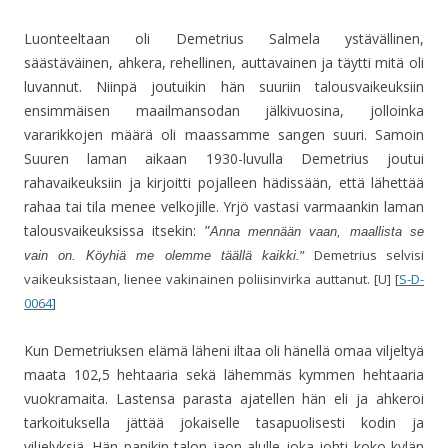
Luonteeltaan oli Demetrius Salmela ystävällinen,
säästäväinen, ahkera, rehellinen, auttavainen ja täytti mitä oli
luvannut. Niinpä joutuikin hän suuriin talousvaikeuksiin
ensimmäisen maailmansodan jälkivuosina, jolloinka
vararikkojen määrä oli maassamme sangen suuri. Samoin
Suuren laman aikaan 1930-luvulla Demetrius joutui
rahavaikeuksiin ja kirjoitti pojalleen hädissään, että lähettää
rahaa tai tila menee velkojille. Yrjö vastasi varmaankin laman
talousvaikeuksissa itsekin: ”
Anna mennään vaan, maallista se
” Demetrius selvisi
vain on. Köyhiä me olemme täällä kaikki.
vaikeuksistaan, lienee vakinainen poliisinvirka auttanut. [U] [
S-D-
0064
]
Kun Demetriuksen elämä läheni iltaa oli hänellä omaa viljeltyä
maata 102,5 hehtaaria sekä lähemmäs kymmen hehtaaria
vuokramaita. Lastensa parasta ajatellen hän eli ja ahkeroi
tarkoituksella jättää jokaiselle tasapuolisesti kodin ja
viljelyksiä. Hän panikin talon jaon alulle joka johti koko kylän