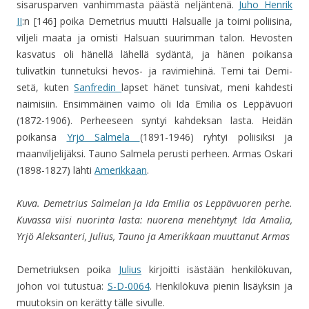
sisarusparven vanhimmasta päästä neljäntenä.
Juho Henrik
II
:n [146] poika Demetrius muutti Halsualle ja toimi poliisina,
viljeli maata ja omisti Halsuan suurimman talon. Hevosten
kasvatus oli hänellä lähellä sydäntä, ja hänen poikansa
tulivatkin tunnetuksi hevos- ja ravimiehinä. Temi tai Demi-
setä, kuten
Sanfredin
lapset hänet tunsivat, meni kahdesti
naimisiin. Ensimmäinen vaimo oli Ida Emilia os Leppävuori
(1872-1906). Perheeseen syntyi kahdeksan lasta. Heidän
poikansa
Yrjö Salmela
(1891-1946) ryhtyi poliisiksi ja
maanviljelijäksi. Tauno Salmela perusti perheen. Armas Oskari
(1898-1827) lähti
Amerikkaan
.
Kuva. Demetrius Salmelan ja Ida Emilia os Leppävuoren perhe.
Kuvassa viisi nuorinta lasta: nuorena menehtynyt Ida Amalia,
Yrjö Aleksanteri, Julius, Tauno ja Amerikkaan muuttanut Armas
Demetriuksen poika
Julius
kirjoitti isästään henkilökuvan,
johon voi tutustua:
S-D-0064
. Henkilökuva pienin lisäyksin ja
muutoksin on kerätty tälle sivulle.