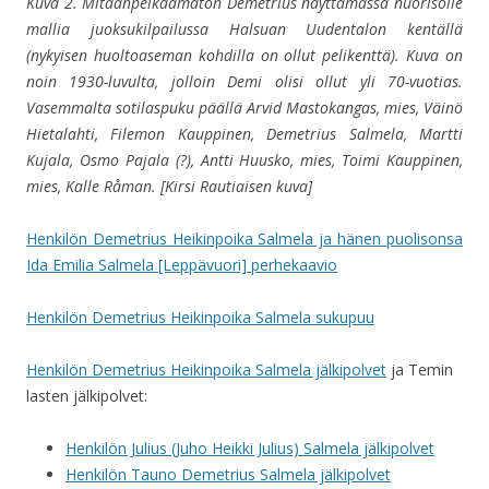
Kuva 2.
Mitäänpelkäämätön Demetrius näyttämässä nuorisolle
mallia juoksukilpailussa Halsuan Uudentalon kentällä
(nykyisen huoltoaseman kohdilla on ollut pelikenttä). Kuva on
noin 1930-luvulta, jolloin Demi olisi ollut yli 70-vuotias.
V
asemmalta sotilaspuku päällä Arvid Mastokangas, mies, Väinö
Hietalahti, Filemon Kauppinen, Demetrius Salmela, Martti
Kujala, Osmo Pajala (?), Antti Huusko, mies, Toimi Kauppinen,
mies, Kalle Råman. [Kirsi Rautiaisen kuva]
Henkilön Demetrius Heikinpoika Salmela ja hänen puolisonsa
Ida Emilia Salmela [Leppävuori] perhekaavio
Henkilön Demetrius Heikinpoika Salmela sukupuu
Henkilön Demetrius Heikinpoika Salmela jälkipolvet
ja Temin
lasten jälkipolvet:
Henkilön Julius (Juho Heikki Julius) Salmela jälkipolvet
Henkilön Tauno Demetrius Salmela jälkipolvet