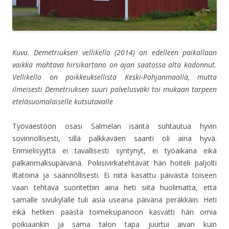
Kuva. Demetriuksen vellikello (2014) on edelleen paikallaan
vaikka mahtava hirsikartano on ajan saatossa alta kadonnut.
Vellikello on poikkeuksellista Keski-Pohjanmaalla, mutta
ilmeisesti Demetriuksen suuri palvelusväki toi mukaan tarpeen
eteläsuomalaiselle kutsutavalle
Työväestöön osasi Salmelan isäntä suhtautua hyvin
sovinnollisesti, sillä palkkaväen saanti oli aina hyvä.
Erimielisyyttä ei tavallisesti syntynyt, ei työaikana eikä
palkanmaksupäivänä. Poliisivirkatehtävät hän hoiteli paljolti
iltatöinä ja säännöllisesti. Ei niitä kasattu päivästä toiseen
vaan tehtävä suoritettiin aina heti siitä huolimatta, että
samalle sivukylälle tuli asia useana päivänä peräkkäin. Heti
eikä hetken päästä toimeksipanoon kasvatti hän omia
poikiaankin ja sama talon tapa juurtui aivan kuin