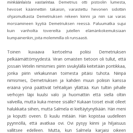
. Demetrius otti pistoolin lumesta,
minkäänlaista vastarintaa
hevoset käännettiin takaisin, varastettu hevonen sidottiin
ohjasmutkasta Demetriuksen rekeen kiinni ja niin sai varas
morsiamineen kyytiä Demetriuksen reessä. Paluumatka sujui
kuin vanhoilta tovereilta jutellen elämänkokemuksiaan
kumpainenkin, joita molemmilla oli runsaasti.
Toinen kuvaava kertoelma poliisi Demetriuksen
pelkäämättömyydestä. Viran omaisten tietoon oli tullut, että
jossain Vetelin nimismies piirin sivukylällä keitetään pontikkaa,
jonka piirin virkakunnan toimesta pitäisi tuhota. Niinpä
nimismies, Demetriuksen ja kahden muun poliisin kanssa
eräänä yönä päättivät tehtailijan yllättää. Kun tultiin pihalle
verhojen läpi kuulsi valo ja huomattiin että siellä oltiin
valveilla, mutta kuka menee sisälle? Kukaan toiset eivät olleet
halukkaita siihen, mutta Salmela ei kieltäytynytkään. Hän meni
ja koputti oveen. Ei kuulu mitään. Hän kopistaa uudelleen
pyynnöllä, että avatkaa ovi. Ovi pysyy kiinni ja hiljaisuus
vallitsee edelleen. Mutta, kun Salmela karjaisi oikeen