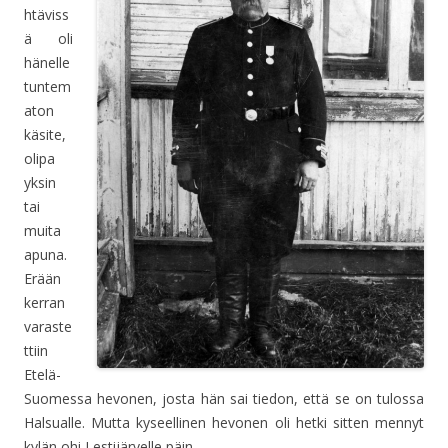
htäviss
ä oli
hänelle
tuntem
aton
käsite,
olipa
yksin
tai
muita
apuna.
Erään
kerran
varaste
ttiin
Etelä-
Suomessa hevonen, josta hän sai tiedon, että se on tulossa
Halsualle. Mutta kyseellinen hevonen oli hetki sitten mennyt
kylän ohi Lestijärvelle päin.