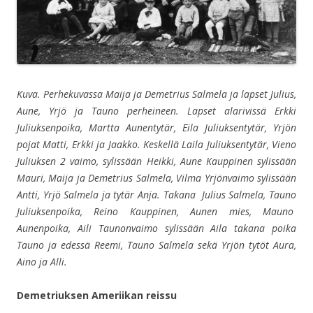
Kuva. Perhekuvassa Maija ja Demetrius Salmela ja lapset Julius,
Aune, Yrjö ja Tauno perheineen. Lapset alarivissä Erkki
Juliuksenpoika, Martta Aunentytär, Eila Juliuksentytär, Yrjön
pojat Matti, Erkki ja Jaakko. Keskellä Laila Juliuksentytär, Vieno
Juliuksen 2 vaimo, sylissään Heikki, Aune Kauppinen sylissään
Mauri, Maija ja Demetrius Salmela, Vilma Yrjönvaimo sylissään
Antti, Yrjö Salmela ja tytär Anja. Takana Julius Salmela, Tauno
Juliuksenpoika, Reino Kauppinen, Aunen mies, Mauno
Aunenpoika, Aili Taunonvaimo sylissään Aila takana poika
Tauno ja edessä Reemi, Tauno Salmela sekä Yrjön tytöt Aura,
Aino ja Alli.
Demetriuksen Ameriikan reissu