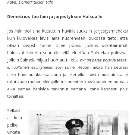
Kuva. Demetriuksen talo
Demetrius tuo lain ja järjestyksen Halsualle
Jos hän poliisina kutsuttiin huvitilaisuuksiin järjestysmieheksi
kuin kulovalkea levisi aina nuorenväen joukossa tieto, että
ollaan siivosti tänne tulee poliisi. Joskus uskaliaimmat
halusivat kokeilla suuriäänisellä eleellään Salmelaa poliisina,
jolloin Salmela hiljaa huomautti, että
nyt on paras poistua täältä,
. Hetken aikaa hän seurasi
ei tuollainen esiintyminen sovi tänne
oliko huomautuksesta apua ja ellei ollut, toista muistutusta ei
tullut vaan rauhan rikkojalle tuli armoton kovakourainen noutaja
eikä samaa henkilöä tarvinnut samana iltana kahdesti pois
toimittaa.
Sellaist
a kuin
pelko
virkate