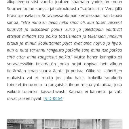
aliupseerina viisi vuotta joutuen saamaan yhdeksän muun
Suomen pojan kanssa jatkokoulutusta ”saförileirillä” Venäjällä
Krasnojenselassa. Sotaväessäolojaan kertoessaan hän tapasi
sanoa, ”
että minä en tiedä mikä siinä oli, kun toiset upseerit
huusivat ja älskäsivät pojille kuria ja jälestäpäin valittivat
etteivät millään saa poikia tottelemaan ja tekemään niinkuin
pitäisi ja minun kouluttamat pojat ovat aina nöyriä ja hyviä.
Kun ei niitä tarvinnu rangaista putkalla sain minä itse putkaa
siitä etten minä rangaissut poikia.
” Mutta hänen kurinpito oli
sotaväessäkin tinkimätön jonka pojat oppivat heti alkuun
tietämään ilman suurta ääntä ja putkaa. Oliko se sääntöjen
mukaista vai ei, mutta jos joku halusi kokeilla sotakuria
toimitettiin tuomio ja rangaistus ilman melua yhtäaikaa, joka
vaikutti toisiinkin kasvattavasti. Kaunaa ei kannettu ja välit
olivat jälleen hyvät. [
S-D-0064
]