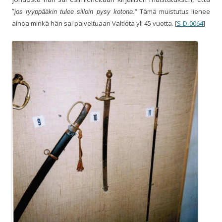
”
” Tämä muistutus lienee
jos ryyppääkin tulee silloin pysy kotona.
ainoa minkä hän sai palveltuaan Valtiota yli 45 vuotta. [
S-D-0064
]