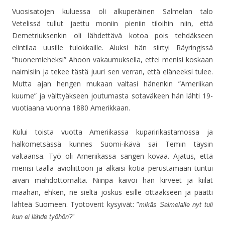
Vuosisatojen kuluessa oli alkuperäinen Salmelan talo
Vetelissä tullut jaettu moniin pieniin tiloihin niin, että
Demetriuksenkin oli lähdettävä kotoa pois tehdäkseen
elintilaa uusille tulokkaille. Aluksi hän siirtyi Räyringissä
”huonemieheksi” Ahoon vakaumuksella, ettei menisi koskaan
naimisiin ja tekee tästä juuri sen verran, että eläneeksi tulee.
Mutta ajan hengen mukaan valtasi hänenkin ”Ameriikan
kuume” ja välttyäkseen joutumasta sotaväkeen hän lähti 19-
vuotiaana vuonna 1880 Amerikkaan.
Kului toista vuotta Ameriikassa kuparirikastamossa ja
halkometsässä kunnes Suomi-ikävä sai Temin täysin
valtaansa. Työ oli Ameriikassa sangen kovaa. Ajatus, että
menisi täällä avioliittoon ja alkaisi kotia perustamaan tuntui
aivan mahdottomalta. Niinpä kaivoi hän kirveet ja kiilat
maahan, ehken, ne sieltä joskus esille ottaakseen ja päätti
lähteä Suomeen. Työtoverit kysyivät: ”
mikäs Salmelalle nyt tuli
kun ei lähde työhön?
”