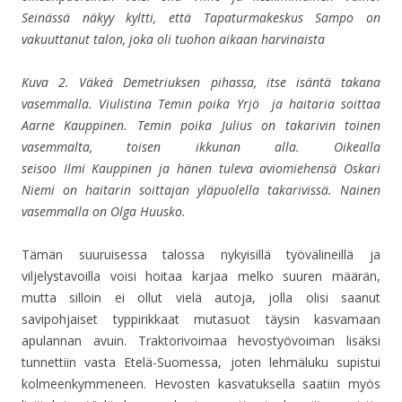
Seinässä näkyy kyltti, että
Tapaturmakeskus Sampo on
vakuuttanut talon, joka oli tuohon aikaan harvinaista
Kuva 2. Väkeä Demetriuksen pihassa, itse isäntä takana
vasemmalla. Viulistina Temin poika Yrjö ja haitaria soittaa
Aarne Kauppinen. Temin poika Julius on takarivin toinen
vasemmalta, toisen ikkunan alla. Oikealla
seisoo Ilmi Kauppinen ja hänen tuleva aviomiehensä
Oskari
Niemi
on h
aitarin soittajan yläpuolella takarivissä
. Nainen
vasemmalla on Olga Huusko.
Tämän suuruisessa talossa nykyisillä työvälineillä ja
viljelystavoilla voisi hoitaa karjaa melko suuren määrän,
mutta silloin ei ollut vielä autoja, jolla olisi saanut
savipohjaiset typpirikkaat mutasuot täysin kasvamaan
apulannan avuin. Traktorivoimaa hevostyövoiman lisäksi
tunnettiin vasta Etelä-Suomessa, joten lehmäluku supistui
kolmeenkymmeneen. Hevosten kasvatuksella saatiin myös