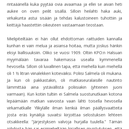
rintaäänellä kuka pyytää ovia avaamaa ja ellei se aivan heti
aukee on oven peilit sisällä. Silloin heilahti haka auki,
virkakunta astui sisään ja tehdas kalustoineen tuhottiin ja
keittäjä haastettiin oikeuteen vastaamaan teostaan.
Mielipiteiltään ei hän ollut ehdottoman raittuiden kannalla
kunhan ei vain melua ja asiansa hoitaa, mutta joskus hänkin
eksyi liiallisuuksiin. Oliko se vuosi 1909. Oltiin KPO:n Halsuan
myymälään tavaraa hakemassa usealla kymmenellä
hevosella. Silloin oli luvallinen tapa, että miehellä kuin miehellä
oli 1 ½ litran viinalekkeri kotieväiksi. Poliisi Salmela oli mukana.
Ja kun oli pakkastakin, oli matkaseuralaisille nautinto
lämmittää aina ystävällistä poliisiakin (yhteinen juoni
varmaan). Kun kotiin tultiin ei Salmela suostunutkaan kotona
lepäämään matkan vaivoista vaan lähti toisella hevosella
virkamatkalle Ylikylälle ilman kenkiä ilman päällysvaatteita
josta eräs kynäilijä suvaitsi kirjoittaa selostuksen lehteen
otsakkeella: ”Järjestyksen valvoja hurjalla tuulella.” Tämän
johdosta hän sai esimieheltään kirjallisen muistutuksen, että