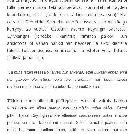
Iida Emilia Juho Heikintytär Alperin kanssa 4/4 1889. Kun alkoi
tulla perheen lisää teki alkuperäiset suunnitelmat täyden
kuperkeikan, että ”syön kaikki mitä kiini saan (ansaitsen).” Nyt
oli vasta Demetrius Salmelan elämä alussa, vaikka oli ikää jo
kertynyt 28 vuotta. Ostettiin asunto Räyringin Saaresta,
Lyllykangas (lieneekö liikanimi?) niminen paikka. Kun
ansiotöitä oli vähän hankki hän hevosen ja alkoi kierrellä
talosta toiseen useassa seurakunnassa ostellen voita, lintuja,
jäniksiä ja nahkoja.
”
Ja minä istuin reessä 9 talvea niin ahkeraa, ettei kukaan ennen eikä
sen jälkeen ole istunut eikä tule istumaan,
” hän usein tapasi
myöhemmin sanoa kuin kaipauksella menneitä kertoen.
Tällekin hommalle tuli päätepiste. Hän oli valmis kaikkia
varoittamaan:
älkää menkö hinkkinaimisiin, tulee nälkä
. Kertoi
pitkin kylää Räyringissä kierrelleensä saadakseen ostaa maitoa
perheelleen eikä kuitenkaan saanut. Silloin leimahti päätös, että
minä hommaan itselleni talon, että on vara antaa muillekin