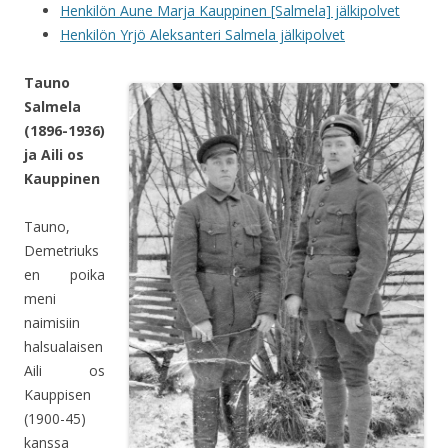
Henkilön Aune Marja Kauppinen [Salmela] jälkipolvet
Henkilön Yrjö Aleksanteri Salmela jälkipolvet
Tauno
Salmela
(1896-1936)
ja Aili os
Kauppinen
Tauno,
Demetriuks
en poika
meni
naimisiin
halsualaisen
Aili os
Kauppisen
(1900-45)
kanssa