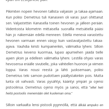
Pikimiten nopein hevonen tallista valjaisiin ja takaa-ajamaan.
Kun poliisi Demetrius tuli Kanaseen oli varas juuri ohittanut
sen. Valjastettiin Kanasella toinen hevonen ja jälleen perään.
Viidentoista kilometrin mittaisella suorallla metsätiellä pääsi
hän jo näkemään edellä menneen. Edellä menevä varastettu
hevonen varmaan ennen väsyy kuin vastavaljastettu takaa-
ajava. Vauhdia kiristi kumpainenkin, välimatka lyheni. Silloin
Demetrius kevensi kuormaa, lupasi apumiehen jäädä tielle
ajaen yksin ja edelleen välimatka lyheni. Lestillä ohjasi varas
hevosensa eräälle sivutielle, joka vähitellen huononi ja viimein
loppui. Varas nousi reestä ja lähti juoksemaan, poliisi
Demetrius teki samoin pudottaen päällystakinkin pois. Mutta
lunta oli vahvasti. Varas pysähtyi, kääntyi ympäri ja ojensi
pistoolinsa. Demetrius ojensi myös ja sanoi, että ”
ellet heti
.”
heitä postoolis menemään olet kuoleman oma
Silloin varkaalta lensi pistooli pyynnöllä, että
älkää ampuko en