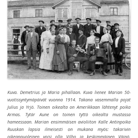
Kuva. Demetrius ja Maria pihallaan. Kuva lienee Marian 50-
vuotissyntymäpäivät vuonna 1914. Takana vasemmalla pojat
Julius ja Yrjö. Toinen oikealta on Amerikkaan lähtenyt poika
Armas. Tytär Aune on toinen tyttö oikealta mustassa
hameessaan. Marian ensimmäisen avioliiton Kalle Antinpoika
Ruuskan lapsia ilmeisesti on mukana myös: t
akarivin
oikeanpuoleinen voisi olla Vilho ja keskimmäinen Väinö.