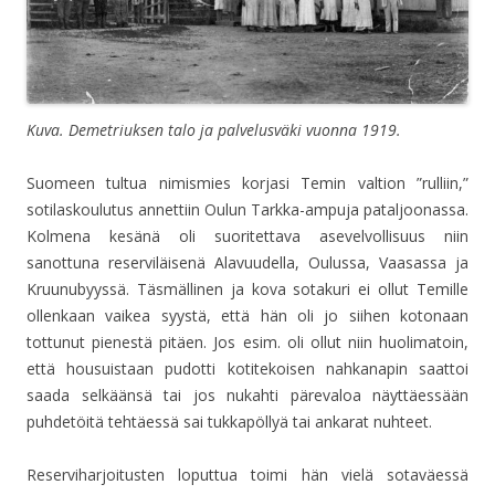
Kuva. Demetriuksen talo ja palvelusväki vuonna 1919.
Suomeen tultua nimismies korjasi Temin valtion ”rulliin,”
sotilaskoulutus annettiin Oulun Tarkka-ampuja pataljoonassa.
Kolmena kesänä oli suoritettava asevelvollisuus niin
sanottuna reserviläisenä Alavuudella, Oulussa, Vaasassa ja
Kruunubyyssä. Täsmällinen ja kova sotakuri ei ollut Temille
ollenkaan vaikea syystä, että hän oli jo siihen kotonaan
tottunut pienestä pitäen. Jos esim. oli ollut niin huolimatoin,
että housuistaan pudotti kotitekoisen nahkanapin saattoi
saada selkäänsä tai jos nukahti pärevaloa näyttäessään
puhdetöitä tehtäessä sai tukkapöllyä tai ankarat nuhteet.
Reserviharjoitusten loputtua toimi hän vielä sotaväessä