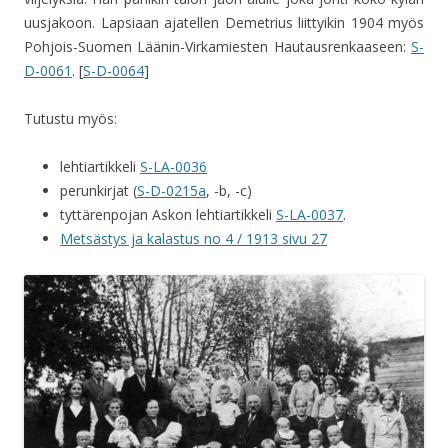
uusjakoon. Lapsiaan ajatellen Demetrius liittyikin 1904 myös
Pohjois-Suomen Läänin-Virkamiesten Hautausrenkaaseen:
S-
D-0061
. [
S-D-0064
]
Tutustu myös:
lehtiartikkeli
S-LA-0036
perunkirjat (
S-D-0215a
, -b, -c)
tyttärenpojan Askon lehtiartikkeli
S-LA-0037
.
Metsästys ja kalastus no 4 / 1913 sivu 27