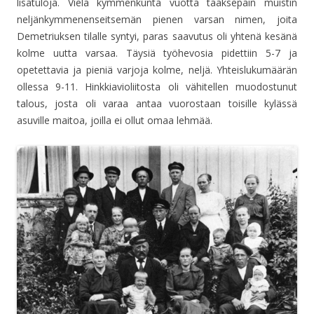
lisätuloja. Vielä kymmenkunta vuotta taaksepäin muistin
neljänkymmenenseitsemän pienen varsan nimen, joita
Demetriuksen tilalle syntyi, paras saavutus oli yhtenä kesänä
kolme uutta varsaa. Täysiä työhevosia pidettiin 5-7 ja
opetettavia ja pieniä varjoja kolme, neljä. Yhteislukumäärän
ollessa 9-11. Hinkkiavioliitosta oli vähitellen muodostunut
talous, josta oli varaa antaa vuorostaan toisille kylässä
asuville maitoa, joilla ei ollut omaa lehmää.