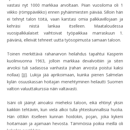
vastasi nyt 1000 markkaa arvoltaan. Piian vuosiloma oli 1
viikko (römppäviikko) ennen pyhäinmiesten päivää. Silloin hän
ei tehnyt talon töitä, vaan karstasi omia palkkavillojaan ja
kehräsi niistä lankaa itselleen. Maataloudessa
vuosipalkkalaiset vaihtoivat työpaikkaa marraskuun 1.
päivänä, elleivät tehneet uutta työsopimusta samaan taloon.
Toinen merkittävä rahanarvon heilahdus tapahtui Kasperin
kuolinvuonna 1963, jolloin markkaa devalvoitiiin ja siten
arvoksi tuli sadasosa vanhasta (rahan arvosta poistui kaksi
nollaa) [JJ]. Lukija jää aprikoimaan, kuinka pienen Salmelan
kylän osuuskassan hoitajan menehtyminen heilautti Suomen
valtion valuuttakurssia näin valtavasti.
Isäni oli jäänyt ainoaksi mieheksi taloon, eikä ehtinyt yksin
kaikkiin tehtäviin, kun vielä alkoi tulla yhteiskunnallisia huolia.
Hän ottikin itselleen kunnan hoidokin, pojan, joka kykeni
hoitamaan ja ajamaan hevosta. Tämmöisia poikia meillä oli