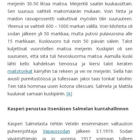
meijeriin 30-50 litraa maitoa. Meijeritili saatiin kuukausittain.
Sen suuruus vaihteli maitomäärän mukaan. Voin hinta ja
maidon rasvaprosentti vaikuttivat myöskin tilin suuruuteen.
Yleensä se vaihteli 600 – 1000 markan välillä. Voin kilohinta oli
sodan jälkeen yli 50 markkaa, mutta putosi pulavuosina alle
15 markkaan. Kuskivuoro tuli noin 50 päivän välein. Talot
kuljettivat vuorotellen maitoa meijeriin. Kuskipiiri oli sen
suuruinen, että siitä tuli hevoskuorma maitoa. Aamulla kuski
lähti kello kahdeksan tienoissa ja kiersi talot keräten
maitotonkat
kärryihin tai rekeen ja vei ne meijeriin. Siellä hän
avusti punnitustöissä ja tullessaan jakoi taas tonkat taloihin.
Tein tätä hommaa usein kotona ollessani. Salmela ja Mattila
kuuluivat samaan kuskipiiriin.
[A]
Kasperi perustaa Itsenäisen Salmelan kuntahallinnon
Kasperi Salmelasta tehtiin Vetelin ensimmäisen valtuuston
puheenjohtaja
Vapaussodan
jälkeen 3.1.1919. Sodan
viivästyttämän ja jo vuonna 1917 voimaan tulleen