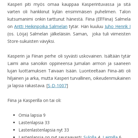
Kasperi piti myös omaa kauppaa Kasperintuvassa ja sitä
varten oli hankkinut kylän ensimmäisen puhelimen. Talon
kutsumanimi onkin tarttunut hänestä. Fiina (Ell’Fiina) Salmela
on
Antti Heikinpoika Salmelan
tytär. Hän kuuluu
Juho Henrik I
(os. Löija) Salmelan jälkeläisiin. Saman, joka tuli viimeisten
Store-sukuisten vävyksi.
Kasperin ja Fiinan perhe oli syvästi uskovainen. Isältään tytär
Laimi aina sanoikin oppineensa Jumalan armon ja saaneen
lujan luottamuksen Taivaan Isään. Luonteeltaan Fiina-äiti oli
hiljainen ja arka, mutta Kasperi turvallinen, oikeudenmukainen
ja lapsia rakastava. [
S-D-1007
]
Fiina ja Kasperilla on tai oli:
Omia lapsia 9
Lastenlapsia 33
Lastenlastenlapsia nyt 33
Lastenlapsia on nyt seuraavasti:
Sulolla
4,
Laimilla
6,