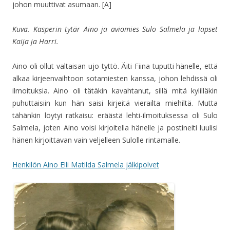
johon muuttivat asumaan. [A]
Kuva. Kasperin tytär Aino ja aviomies Sulo Salmela ja lapset
Kaija ja Harri.
Aino oli ollut valtaisan ujo tyttö. Äiti Fiina tuputti hänelle, että
alkaa kirjeenvaihtoon sotamiesten kanssa, johon lehdissä oli
ilmoituksia. Aino oli tätäkin kavahtanut, sillä mitä kylilläkin
puhuttaisiin kun hän saisi kirjeitä vierailta miehiltä. Mutta
tähänkin löytyi ratkaisu: eräästä lehti-ilmoituksessa oli Sulo
Salmela, joten Aino voisi kirjoitella hänelle ja postineiti luulisi
hänen kirjoittavan vain veljelleen Sulolle rintamalle.
Henkilön Aino Elli Matilda Salmela jälkipolvet