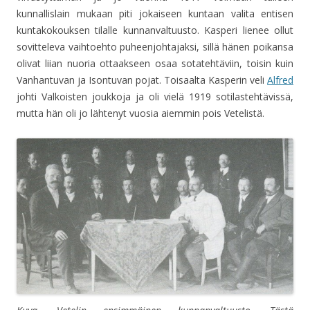
kunnallislain mukaan piti jokaiseen kuntaan valita entisen
kuntakokouksen tilalle kunnanvaltuusto. Kasperi lienee ollut
sovitteleva vaihtoehto puheenjohtajaksi, sillä hänen poikansa
olivat liian nuoria ottaakseen osaa sotatehtäviin, toisin kuin
Vanhantuvan ja Isontuvan pojat. Toisaalta Kasperin veli
Alfred
johti Valkoisten joukkoja ja oli vielä 1919 sotilastehtävissä,
mutta hän oli jo lähtenyt vuosia aiemmin pois Vetelistä.