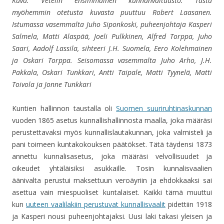
Kuva. Vetelin ensimmäinen kunnanvaltuusto. Tästä
myöhemmin otetusta kuvasta puuttuu Robert Laasanen.
Istumassa vasemmalta Juho Siponkoski, puheenjohtaja Kasperi
Salmela, Matti Alaspää, Joeli Pulkkinen, Alfred Torppa, Juho
Saari, Aadolf Lassila, sihteeri J.H. Suomela, Eero Kolehmainen
ja Oskari Torppa. Seisomassa vasemmalta Juho Arho, J.H.
Pakkala, Oskari Tunkkari, Antti Taipale, Matti Tyynelä, Matti
Toivola ja Jonne Tunkkari
Kuntien hallinnon taustalla oli
Suomen suuriruhtinaskunnan
vuoden 1865 asetus kunnallishallinnosta maalla, joka määräsi
perustettavaksi myös kunnallislautakunnan, joka valmisteli ja
pani toimeen kuntakokouksen päätökset. Tätä täydensi 1873
annettu kunnalisasetus, joka määräsi velvollisuudet ja
oikeudet yhtäläisiksi asukkaille. Tosin kunnalisvaalien
äänivalta perustui maksettuun veroäyriin ja ehdokkaaksi sai
asettua vain miespuoliset kuntalaiset. Kaikki tämä muuttui
kun
uuteen vaalilakiin perustuvat kunnallisvaalit
pidettiin 1918
ja Kasperi nousi puheenjohtajaksi. Uusi laki takasi yleisen ja