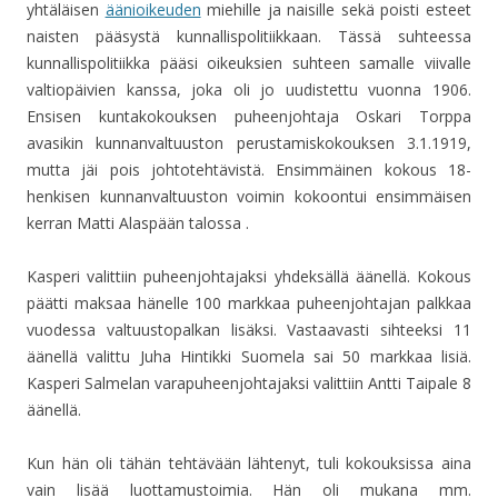
yhtäläisen
äänioikeuden
miehille ja naisille sekä poisti esteet
naisten pääsystä kunnallispolitiikkaan. Tässä suhteessa
kunnallispolitiikka pääsi oikeuksien suhteen samalle viivalle
valtiopäivien kanssa, joka oli jo uudistettu vuonna 1906.
Ensisen kuntakokouksen puheenjohtaja Oskari Torppa
avasikin kunnanvaltuuston perustamiskokouksen 3.1.1919,
mutta jäi pois johtotehtävistä. Ensimmäinen kokous 18-
henkisen kunnanvaltuuston voimin kokoontui ensimmäisen
kerran Matti Alaspään talossa .
Kasperi valittiin puheenjohtajaksi yhdeksällä äänellä. Kokous
päätti maksaa hänelle 100 markkaa puheenjohtajan palkkaa
vuodessa valtuustopalkan lisäksi. Vastaavasti sihteeksi 11
äänellä valittu Juha Hintikki Suomela sai 50 markkaa lisiä.
Kasperi Salmelan varapuheenjohtajaksi valittiin Antti Taipale 8
äänellä.
Kun hän oli tähän tehtävään lähtenyt, tuli kokouksissa aina
vain lisää luottamustoimia. Hän oli mukana mm.