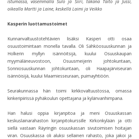
istumassa, vasemmalla Sulo ja Siiri, takana Taito ja Jussi,
oikealla Martti ja Laine, keskellä Laimi ja Veikko
Kasperin luottamustoimet
Kunnanvaltuustotehtävien lisäksi Kasperi otti osaa
osuustoimintaan monella tavalla. Oli Sähköosuuskunnan ja
Holkerin myllyn isännöitsijä, kuului Osuuskaupan
myymäläneuvostoon, Osuusmeijerin johtokuntaan,
Sonniosuuskunnan johtokuntaan, oli Haapajärviseuran
isännöisijä, kuului Maamiesseuraan, puimayhtiöön.
Seurakunnassa hän toimi kirkkovaltuustossa, omassa
kinkeripiirissä pyhäkoulun opettajana ja kylänvanhimpana.
Han halusi oppia kirjanpitoa ja meni Osuuskassan
keskuslainarahaston kirjanpitokurssille Kirkonkylään ja otti
siellä vastaan Räyringin osuuskassan sivutoimisen hoitajan
viran. Osuuskassa oli aluksi sellainen rahasto, joka jakoi ja