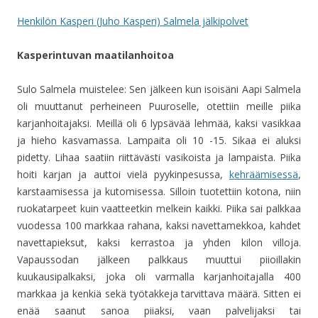
Henkilön Kasperi (Juho Kasperi) Salmela jälkipolvet
Kasperintuvan maatilanhoitoa
Sulo Salmela muistelee: Sen jälkeen kun isoisäni Aapi Salmela
oli muuttanut perheineen Puuroselle, otettiin meille piika
karjanhoitajaksi. Meillä oli 6 lypsävää lehmää, kaksi vasikkaa
ja hieho kasvamassa. Lampaita oli 10 -15. Sikaa ei aluksi
pidetty. Lihaa saatiin riittävästi vasikoista ja lampaista. Piika
hoiti karjan ja auttoi vielä pyykinpesussa,
kehräämisessä
,
karstaamisessa ja kutomisessa. Silloin tuotettiin kotona, niin
ruokatarpeet kuin vaatteetkin melkein kaikki. Piika sai palkkaa
vuodessa 100 markkaa rahana, kaksi navettamekkoa, kahdet
navettapieksut, kaksi kerrastoa ja yhden kilon villoja.
Vapaussodan jälkeen palkkaus muuttui piioillakin
kuukausipalkaksi, joka oli varmalla karjanhoitajalla 400
markkaa ja kenkiä sekä työtakkeja tarvittava määrä. Sitten ei
enää saanut sanoa piiaksi, vaan palvelijaksi tai