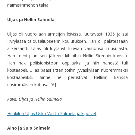
naimisiinmenon takia.
Uljas ja Hellin Salmela
Uljas oli vuorollaan armeijan leivissä, luultavasti 1936 ja sai
Hyrylässä talousaliupseerin koulutuksen. Hän oli palatessaan
alikersantti. Uljas oli löytänyt tulevan vaimonsa Tuusulasta.
Hän meni pian sen jälkeen kihloihin Hellin Sireenin kanssa.
Hän haki poliisiopistoon oppilaaksi ja niin hänestä tuli
kostaapeli. Uljas pääsi sitten töihin Jyväskylään nuoremmaksi
kostaapeliksi. Sinne he perustivat Hellinin kanssa
ensimmäisen kotinsa. [A]
Kuva. Uljas ja Hellin Salmela
Henkilön Uljas Usko Voitto Salmela jälkipolvet
Aino ja Sulo Salmela