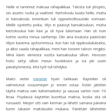
Heille ei tarvinnut maksaa rahapalkkaa. Talosta tuli ylöspito,
siis asunto ruoka ja vaatteet. Kiertokoulu kuului heille, mutta
ei kansakoulu ennenkuin tuli oppivelvollisuuslaki voimaan.
Meille sijoitettu poika, Viljo ei päässyt kansakouluun, mutta
kiertokoulua hän kävi ja oli hyvä lukemaan. Hän oli noin
kolme vuotta minua vanhempi. Olin aina koulusta päästöäni
Viljon kaverina ajohommissa. Kun hän tuli rippikouluikäiseksi,
ja alkoi saada rahapalkkaa, meni hän toiseen taloon rengiksi.
Minä kävin viimeistä vuotta kansakoulua silloin. Hevosen
hoito siirtyi silloin minun huolekseni ja isä piti usein
päivätyömiestä, että työt tuli tehdyksi.
Maito vietiin
meijeriin
hyvin tarkkaan. Räyrinkiin oli
valmistunut osuusmeijeri jo ennen sotaa. Kotiin jätettiin
täyttä maitoa vain kahvimaidoksi ja vauvaa varten noin 1½
litraa. Pöydässä käytettiin kuorittua maitoa, koska sitä oli
runsaasti. Meijeri otti vain kerman ja lähetti samana päivänä
kurrin takaisin maitokuskin mukana. Päivittäin lähetettiin