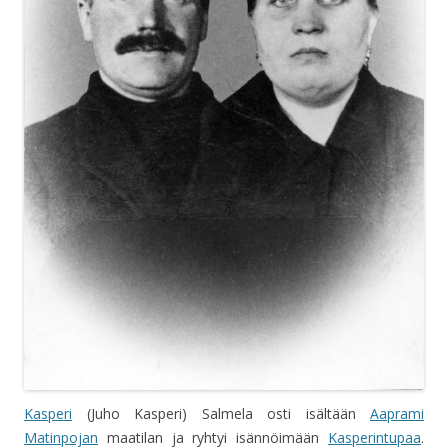
Kasperi
(Juho Kasperi) Salmela osti isältään
Aaprami
Matinpojan
maatilan ja ryhtyi isännöimään
Kasperintupaa
.