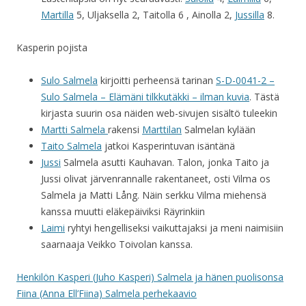
Martilla
5, Uljaksella 2, Taitolla 6 , Ainolla 2,
Jussilla
8.
Kasperin pojista
Sulo Salmela
kirjoitti perheensä tarinan
S-D-0041-2 –
Sulo Salmela – Elämäni tilkkutäkki – ilman kuvia
. Tästä
kirjasta suurin osa näiden web-sivujen sisältö tuleekin
Martti Salmela
rakensi
Marttilan
Salmelan kylään
Taito Salmela
jatkoi Kasperintuvan isäntänä
Jussi
Salmela asutti Kauhavan. Talon, jonka Taito ja
Jussi olivat järvenrannalle rakentaneet, osti Vilma os
Salmela ja Matti Lång. Näin serkku Vilma miehensä
kanssa muutti eläkepäiviksi Räyrinkiin
Laimi
ryhtyi hengelliseksi vaikuttajaksi ja meni naimisiin
saarnaaja Veikko Toivolan kanssa.
Henkilön Kasperi (Juho Kasperi) Salmela ja hänen puolisonsa
Fiina (Anna Ell’Fiina) Salmela perhekaavio