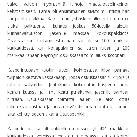
valvoi valtion myöntamiä lainoja maatalouselinkeinon
kehittämiseen. Tämä oli ensimmäinen sivutoimi, mistä hän
sai pientä palkkaa. Kaikki muu yhteiskunnallinen homma oli
aluksi palkatonta, kunnes joskus 50-luvulla alettiin
kunnanvaltuuston jäsenille maksaa kokouspalkkiota.
Osuuskassan hoitamisesta hän sai aluksi 100 markkaa
kuukaudessa, kun kotiapulainen sai talon ruuan ja 200
markkaa rahaan Räyringin osuuskassa toimi aluksi kotonani.
Kasperintupaan tuotiin sitten kolmesataa kiloa painava
tulipalon kestävä kassakaappi, jossa osuuskassan tilikirjoja ja
rahoja säilytettiin. Johtokunta kokoontui Kasperin luona
kerran kuussa ja Fiina keitti pullakahvit jäsenille samaan
hintaan. Osuuskassan toiminta laajeni. Se alkoi ottaa
talletuksia vastaan ja antaa myöskin omaa luottoa, kunnes
siitä kehittyi sotien aikana Osuuspankki.
Kasperin palkka oli vähitellen noussut yli 400 markkaan
kuukaudessa. Vetelissä yhdistettiin Ylipäässä kuntaa kolme