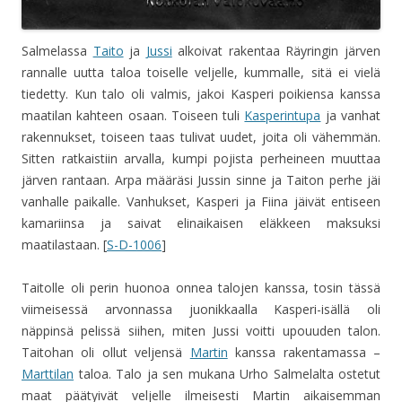
Salmelassa
Taito
ja
Jussi
alkoivat rakentaa Räyringin järven
rannalle uutta taloa toiselle veljelle, kummalle, sitä ei vielä
tiedetty. Kun talo oli valmis, jakoi Kasperi poikiensa kanssa
maatilan kahteen osaan. Toiseen tuli
Kasperintupa
ja vanhat
rakennukset, toiseen taas tulivat uudet, joita oli vähemmän.
Sitten ratkaistiin arvalla, kumpi pojista perheineen muuttaa
järven rantaan. Arpa määräsi Jussin sinne ja Taiton perhe jäi
vanhalle paikalle. Vanhukset, Kasperi ja Fiina jäivät entiseen
kamariinsa ja saivat elinaikaisen eläkkeen maksuksi
maatilastaan. [
S-D-1006
]
Taitolle oli perin huonoa onnea talojen kanssa, tosin tässä
viimeisessä arvonnassa juonikkaalla Kasperi-isällä oli
näppinsä pelissä siihen, miten Jussi voitti upouuden talon.
Taitohan oli ollut veljensä
Martin
kanssa rakentamassa –
Marttilan
taloa. Talo ja sen mukana Urho Salmelalta ostetut
maat päätyivät veljelle ilmeisesti Martin aikaisemman