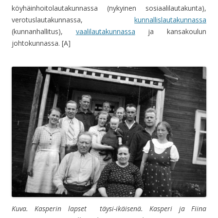
köyhäinhoitolautakunnassa (nykyinen sosiaalilautakunta),
verotuslautakunnassa,
kunnallislautakunnassa
(kunnanhallitus),
vaalilautakunnassa
ja kansakoulun
johtokunnassa. [A]
Kuva. Kasperin lapset täysi-ikäisenä. Kasperi ja Fiina